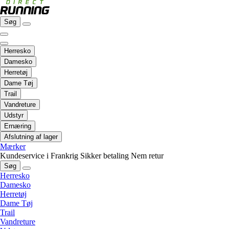
Søg
Herresko
Damesko
Herretøj
Dame Tøj
Trail
Vandreture
Udstyr
Ernæring
Afslutning af lager
Mærker
Kundeservice i Frankrig
Sikker betaling
Nem retur
Søg
Herresko
Damesko
Herretøj
Dame Tøj
Trail
Vandreture