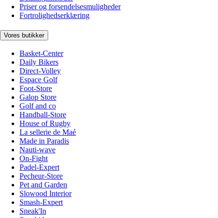
Priser og forsendelsesmuligheder
Fortrolighedserklæring
Vores butikker
Basket-Center
Daily Bikers
Direct-Volley
Espace Golf
Foot-Store
Galop Store
Golf and co
Handball-Store
House of Rugby
La sellerie de Maé
Made in Paradis
Nauti-wave
On-Fight
Padel-Expert
Pecheur-Store
Pet and Garden
Slowood Interior
Smash-Expert
Sneak'In