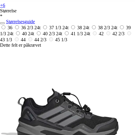
+6
Størrelse
*
Størrelsesguide
36
36 2/3
24t
37 1/3
24t
38
24t
38 2/3
24t
39
1/3
24t
40
24t
40 2/3
24t
41 1/3
24t
42
42 2/3
43 1/3
44
44 2/3
45 1/3
Dette felt er påkrævet