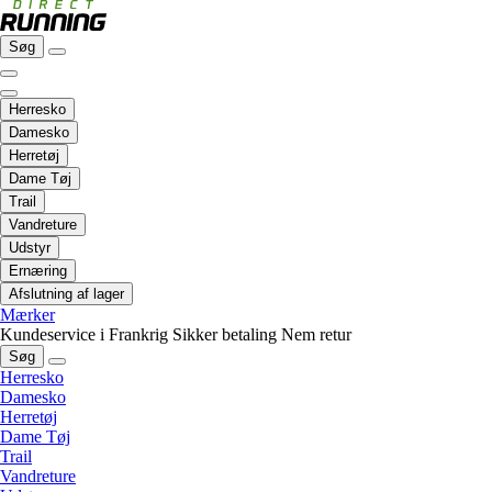
Søg
Herresko
Damesko
Herretøj
Dame Tøj
Trail
Vandreture
Udstyr
Ernæring
Afslutning af lager
Mærker
Kundeservice i Frankrig
Sikker betaling
Nem retur
Søg
Herresko
Damesko
Herretøj
Dame Tøj
Trail
Vandreture