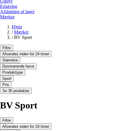
Udstyr
Ernæring
Afslutning af lager
Mærker
Hjem
/
Mærker
/
BV Sport
Filtre
Afsendes inden for 24 timer
Størrelse
Dominerende farve
Produkttype
Sport
Pris
Se 35 produkter
BV Sport
Filtre
Afsendes inden for 24 timer