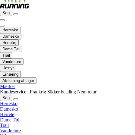
Søg
Herresko
Damesko
Herretøj
Dame Tøj
Trail
Vandreture
Udstyr
Ernæring
Afslutning af lager
Mærker
Kundeservice i Frankrig
Sikker betaling
Nem retur
Søg
Herresko
Damesko
Herretøj
Dame Tøj
Trail
Vandreture