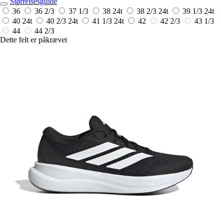
Størrelsesguide
36
36 2/3
37 1/3
38
24t
38 2/3
24t
39 1/3
24t
40
24t
40 2/3
24t
41 1/3
24t
42
42 2/3
43 1/3
44
44 2/3
Dette felt er påkrævet