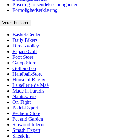
Priser og forsendelsesmuligheder
Fortrolighedserklæring
Vores butikker
Basket-Center
Daily Bikers
Direct-Volley
Espace Golf
Foot-Store
Galop Store
Golf and co
Handball-Store
House of Rugby
La sellerie de Maé
Made in Paradis
Nauti-wave
On-Fight
Padel-Expert
Pecheur-Store
Pet and Garden
Slowood Interior
Smash-Expert
Sneak'In