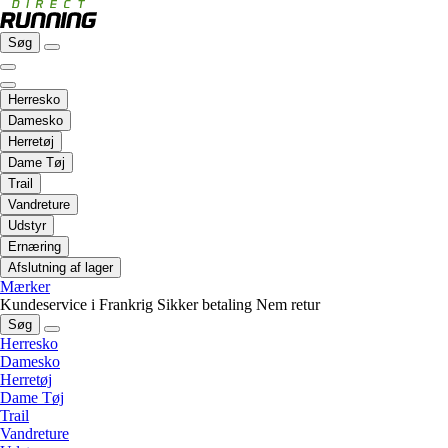
Søg
Herresko
Damesko
Herretøj
Dame Tøj
Trail
Vandreture
Udstyr
Ernæring
Afslutning af lager
Mærker
Kundeservice i Frankrig
Sikker betaling
Nem retur
Søg
Herresko
Damesko
Herretøj
Dame Tøj
Trail
Vandreture