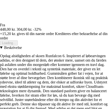
Fra
448,00 kr.
304,00 kr.
-32%
+15,20 kr.
gives til din naeste ordre
Krediteres efter bekraeftelse af din
ordre
Loading...
Beskrivelse
Opdag alsidigheden af skoen Runfalcon 6. Inspireret af løbearvingen
adidas, er den designet til dem, der ønsker mere, uanset om du færdes
på asfalten under din morgenløb eller kommer igennem en travl dag.
Den har en overdel i tekstil og syntetisk materiale, der giver en let
følelse og optimal holdbarhed. Gummisålen griber fat i vejen, for at
støtte hver af dine bevægelser. Den kombinerer ikonisk stil og praktisk
ydeevne, ideel til atleter og dem, der elsker at udforske byen. Udstyret
med ekstra støddæmpning for maksimal komfort, sikrer Cloudfoam-
teknologien mere dynamik. Den standard pasform giver en balanceret
følelse, hverken for stram eller for løs, så du kan bevæge dig med
selvtillid. Juster snørebåndene efter dit tempo og din aktivitet for et
perfekt greb. Denne sko tilpasser sig dit aktive liv med stil, komfort og
præstation for at få dig fremad. Med adidas er det mere end blot en