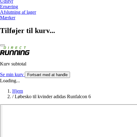
Udstyr
Ernæring
Afslutning af lager
Mærker
Tilføjer til kurv...
Kurv subtotal
Se min kurv
Fortsæt med at handle
Loading...
Hjem
/
Løbesko til kvinder adidas Runfalcon 6