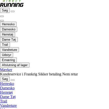
Søg
Herresko
Damesko
Herretøj
Dame Tøj
Trail
Vandreture
Udstyr
Ernæring
Afslutning af lager
Mærker
Kundeservice i Frankrig
Sikker betaling
Nem retur
Søg
Herresko
Damesko
Herretøj
Dame Tøj
Trail
Vandreture