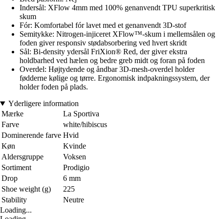
Indersål: XFlow 4mm med 100% genanvendt TPU superkritisk
skum
Fór: Komfortabel fór lavet med et genanvendt 3D-stof
Semitykke: Nitrogen-injiceret XFlow™-skum i mellemsålen og
foden giver responsiv stødabsorbering ved hvert skridt
Sål: Bi-density ydersål FriXion® Red, der giver ekstra
holdbarhed ved hælen og bedre greb midt og foran på foden
Overdel: Højtydende og åndbar 3D-mesh-overdel holder
fødderne kølige og tørre. Ergonomisk indpakningssystem, der
holder foden på plads.
Yderligere information
Mærke
La Sportiva
Farve
white/hibiscus
Dominerende farve
Hvid
Køn
Kvinde
Aldersgruppe
Voksen
Sortiment
Prodigio
Drop
6 mm
Shoe weight (g)
225
Stability
Neutre
Loading...
Loading...