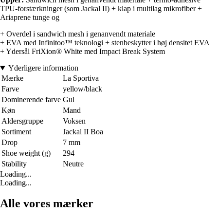
TPU-forstærkninger (som Jackal II) + klap i multilag mikrofiber +
Ariaprene tunge og
+ Overdel i sandwich mesh i genanvendt materiale
+ EVA med Infinitoo™ teknologi + stenbeskytter i høj densitet EVA
+ Ydersål FriXion® White med Impact Break System
Yderligere information
Mærke
La Sportiva
Farve
yellow/black
Dominerende farve
Gul
Køn
Mand
Aldersgruppe
Voksen
Sortiment
Jackal II Boa
Drop
7 mm
Shoe weight (g)
294
Stability
Neutre
Loading...
Loading...
Alle vores mærker