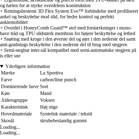
og hælen for at styrke overdelens konstruktion
+ Retningsbestemt 3D Flex System Evo™ forbindelse med profiliseret
ankel og beskyttelse mod slid, for bedre kontrol og perfekt
anklemobilitet
+ Overdel i HoneyComb Guard™ stof med forstærkninger i mono-
bave tråd og TPU slidstærk membran for højere beskyttelse og lethed
+ Snøring med kroge i den øverste del og øjer i den nederste del samt
anti-gnidnings beskyttelse i den nederste del til brug med stegjern
+ Semi-stegbar inter-sål kompatibel med semi-automatiske stegjern på
is eller sne
Yderligere information
Mærke
La Sportiva
Farve
carbon/lime punch
Dominerende farve
Sort
Køn
Mand
Aldersgruppe
Voksen
Karakteristisk
Høj stige
Hovedmateriale
Syntetisk materiale / tekstil
Skosål
skrubebestandig gummi
Loading...
Loading...