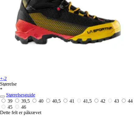
+-2
Størrelse
*
Størrelsesguide
39
39,5
40
40,5
41
41,5
42
43
44
45
46
Dette felt er påkrævet