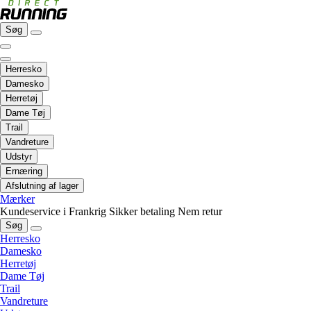
Søg
Herresko
Damesko
Herretøj
Dame Tøj
Trail
Vandreture
Udstyr
Ernæring
Afslutning af lager
Mærker
Kundeservice i Frankrig
Sikker betaling
Nem retur
Søg
Herresko
Damesko
Herretøj
Dame Tøj
Trail
Vandreture