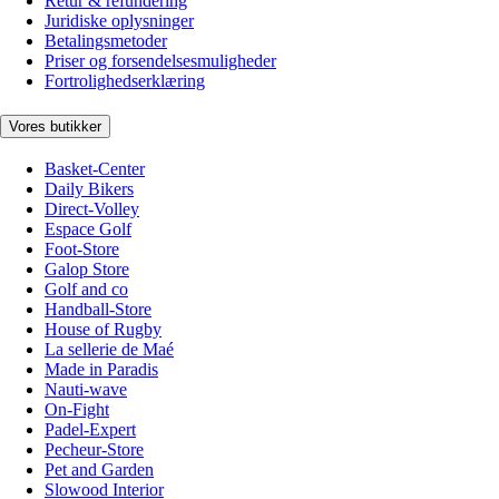
Retur & refundering
Juridiske oplysninger
Betalingsmetoder
Priser og forsendelsesmuligheder
Fortrolighedserklæring
Vores butikker
Basket-Center
Daily Bikers
Direct-Volley
Espace Golf
Foot-Store
Galop Store
Golf and co
Handball-Store
House of Rugby
La sellerie de Maé
Made in Paradis
Nauti-wave
On-Fight
Padel-Expert
Pecheur-Store
Pet and Garden
Slowood Interior