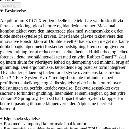
Loading...
Beskrivelse
Aequilibrium ST GTX er den ideelle lette tekniske vandresko til via
ferratas, trekking, gletscherture og blandede terræner. Maksimal
komfort takket være den integrerede pløs med svampestykke og den
bløde snebeskyttelse på kraven. Enestående gåevne takket være den
innovative konstruktion af Double Heell™ hælen: den meget markante
dobbeltbagkantgeometri forstærker nedstigningsbremsen og giver en
glattere rulning for at reducere muskeltrætheden. Holdbarhed og lethed
forenes i dette nye sål/inter-sål sæt med en ydre Rubber Guard™ skal
og intern skum for yderligere lethed og dæmpning ved minimal brug af
gummilag. Den ergonomiske, tætsiddende og præcise form integrerer
TPU-skaller på tåen og hælen for at styrke overdelens konstruktion.
Den 3D Flex System Evo™ retningsbestemte forbindelse med
profiliseret ankelknogle og slidbeskyttelse giver bedre kontrol over
belastningen og perfekt kædebevægelse. Beskyttelsesstukket over
snørerne forhindrer gnidning. Inter-sålen er semi-stegbar, og den ydre
Vibram® SpringLug Tech sål har Impact Brake System knopper for
bedre tilpasning til hårde klippeoverflader. Alpinisme i perfekt
harmoni.
+ Blød snebeskyttelse
+ Pløs med svampestykke for maksimal komfort
+ Ergonomisk, tætsiddende og præcis form med TPU-skaller på tåen