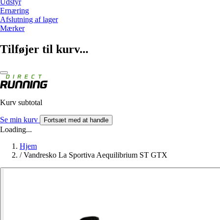
Udstyr
Ernæring
Afslutning af lager
Mærker
Tilføjer til kurv...
Kurv subtotal
Se min kurv
Fortsæt med at handle
Loading...
Hjem
/
Vandresko La Sportiva Aequilibrium ST GTX