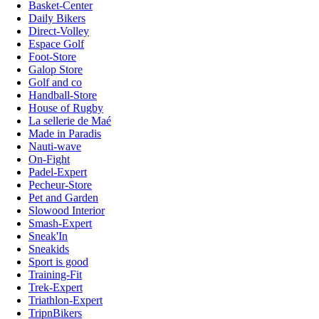
Basket-Center
Daily Bikers
Direct-Volley
Espace Golf
Foot-Store
Galop Store
Golf and co
Handball-Store
House of Rugby
La sellerie de Maé
Made in Paradis
Nauti-wave
On-Fight
Padel-Expert
Pecheur-Store
Pet and Garden
Slowood Interior
Smash-Expert
Sneak'In
Sneakids
Sport is good
Training-Fit
Trek-Expert
Triathlon-Expert
TripnBikers