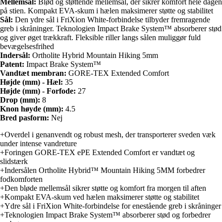
Mellemsål:
Blød og støttende mellemsål, der sikrer komfort hele dagen
på stien. Kompakt EVA-skum i hælen maksimerer støtte og stabilitet
Sål:
Den ydre sål i FriXion White-forbindelse tilbyder fremragende
greb i skråninger. Teknologien Impact Brake System™ absorberer stød
og giver øget trækkraft. Fleksible riller langs sålen muliggør fuld
bevægelsesfrihed
Indersål:
Ortholite Hybrid Mountain Hiking 5mm
Patent:
Impact Brake System™
Vandtæt membran:
GORE-TEX Extended Comfort
Højde (mm) - Hæl:
35
Højde (mm) - Forfode:
27
Drop (mm):
8
Knon høyde (mm):
4.5
Bred pasform:
Nej
+Overdel i genanvendt og robust mesh, der transporterer sveden væk
under intense vandreture
+Foringen GORE-TEX ePE Extended Comfort er vandtæt og
slidstærk
+Indersålen Ortholite Hybrid™ Mountain Hiking 5MM forbedrer
fodkomforten
+Den bløde mellemsål sikrer støtte og komfort fra morgen til aften
+Kompakt EVA-skum ved hælen maksimerer støtte og stabilitet
+Ydre sål i FriXion White-forbindelse for enestående greb i skråninger
+Teknologien Impact Brake System™ absorberer stød og forbedrer