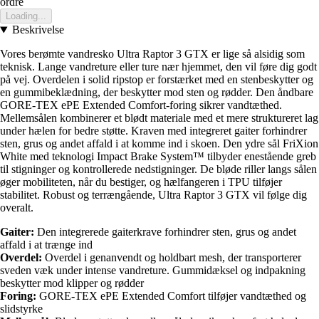
ordre
Loading...
Beskrivelse
Vores berømte vandresko Ultra Raptor 3 GTX er lige så alsidig som
teknisk. Lange vandreture eller ture nær hjemmet, den vil føre dig godt
på vej. Overdelen i solid ripstop er forstærket med en stenbeskytter og
en gummibeklædning, der beskytter mod sten og rødder. Den åndbare
GORE-TEX ePE Extended Comfort-foring sikrer vandtæthed.
Mellemsålen kombinerer et blødt materiale med et mere struktureret lag
under hælen for bedre støtte. Kraven med integreret gaiter forhindrer
sten, grus og andet affald i at komme ind i skoen. Den ydre sål FriXion
White med teknologi Impact Brake System™ tilbyder enestående greb
til stigninger og kontrollerede nedstigninger. De bløde riller langs sålen
øger mobiliteten, når du bestiger, og hælfangeren i TPU tilføjer
stabilitet. Robust og terrængående, Ultra Raptor 3 GTX vil følge dig
overalt.
Gaiter:
Den integrerede gaiterkrave forhindrer sten, grus og andet
affald i at trænge ind
Overdel:
Overdel i genanvendt og holdbart mesh, der transporterer
sveden væk under intense vandreture. Gummidæksel og indpakning
beskytter mod klipper og rødder
Foring:
GORE-TEX ePE Extended Comfort tilføjer vandtæthed og
slidstyrke