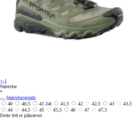
+-1
Størrelse
*
Størrelsesguide
40
40,5
41
24t
41,5
42
42,5
43
43,5
44
44,5
45
45,5
46
47
47,5
Dette felt er påkrævet