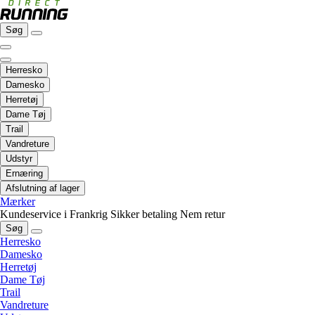
Søg
Herresko
Damesko
Herretøj
Dame Tøj
Trail
Vandreture
Udstyr
Ernæring
Afslutning af lager
Mærker
Kundeservice i Frankrig
Sikker betaling
Nem retur
Søg
Herresko
Damesko
Herretøj
Dame Tøj
Trail
Vandreture