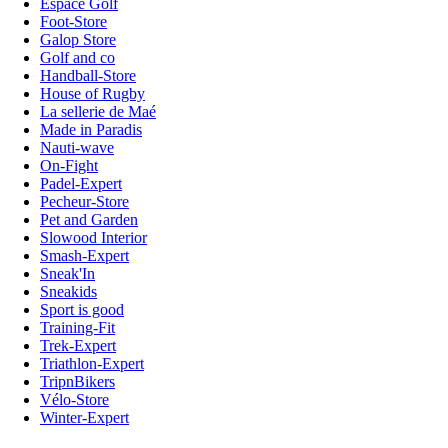
Espace Golf
Foot-Store
Galop Store
Golf and co
Handball-Store
House of Rugby
La sellerie de Maé
Made in Paradis
Nauti-wave
On-Fight
Padel-Expert
Pecheur-Store
Pet and Garden
Slowood Interior
Smash-Expert
Sneak'In
Sneakids
Sport is good
Training-Fit
Trek-Expert
Triathlon-Expert
TripnBikers
Vélo-Store
Winter-Expert