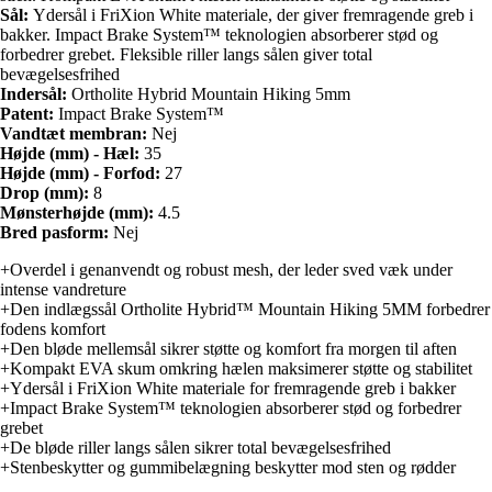
Sål:
Ydersål i FriXion White materiale, der giver fremragende greb i
bakker. Impact Brake System™ teknologien absorberer stød og
forbedrer grebet. Fleksible riller langs sålen giver total
bevægelsesfrihed
Indersål:
Ortholite Hybrid Mountain Hiking 5mm
Patent:
Impact Brake System™
Vandtæt membran:
Nej
Højde (mm) - Hæl:
35
Højde (mm) - Forfod:
27
Drop (mm):
8
Mønsterhøjde (mm):
4.5
Bred pasform:
Nej
+Overdel i genanvendt og robust mesh, der leder sved væk under
intense vandreture
+Den indlægssål Ortholite Hybrid™ Mountain Hiking 5MM forbedrer
fodens komfort
+Den bløde mellemsål sikrer støtte og komfort fra morgen til aften
+Kompakt EVA skum omkring hælen maksimerer støtte og stabilitet
+Ydersål i FriXion White materiale for fremragende greb i bakker
+Impact Brake System™ teknologien absorberer stød og forbedrer
grebet
+De bløde riller langs sålen sikrer total bevægelsesfrihed
+Stenbeskytter og gummibelægning beskytter mod sten og rødder