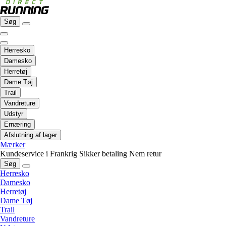
Søg
Herresko
Damesko
Herretøj
Dame Tøj
Trail
Vandreture
Udstyr
Ernæring
Afslutning af lager
Mærker
Kundeservice i Frankrig
Sikker betaling
Nem retur
Søg
Herresko
Damesko
Herretøj
Dame Tøj
Trail
Vandreture