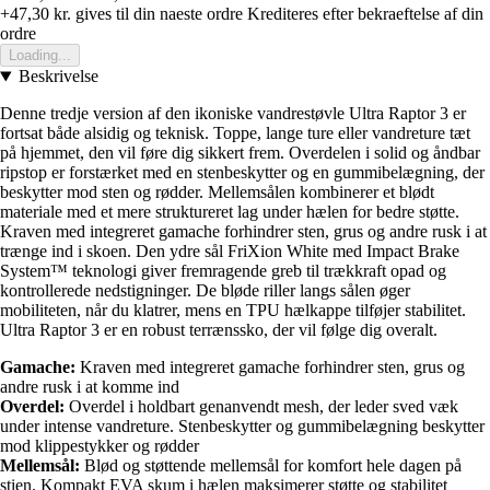
+47,30 kr.
gives til din naeste ordre
Krediteres efter bekraeftelse af din
ordre
Loading...
Beskrivelse
Denne tredje version af den ikoniske vandrestøvle Ultra Raptor 3 er
fortsat både alsidig og teknisk. Toppe, lange ture eller vandreture tæt
på hjemmet, den vil føre dig sikkert frem. Overdelen i solid og åndbar
ripstop er forstærket med en stenbeskytter og en gummibelægning, der
beskytter mod sten og rødder. Mellemsålen kombinerer et blødt
materiale med et mere struktureret lag under hælen for bedre støtte.
Kraven med integreret gamache forhindrer sten, grus og andre rusk i at
trænge ind i skoen. Den ydre sål FriXion White med Impact Brake
System™ teknologi giver fremragende greb til trækkraft opad og
kontrollerede nedstigninger. De bløde riller langs sålen øger
mobiliteten, når du klatrer, mens en TPU hælkappe tilføjer stabilitet.
Ultra Raptor 3 er en robust terrænssko, der vil følge dig overalt.
Gamache:
Kraven med integreret gamache forhindrer sten, grus og
andre rusk i at komme ind
Overdel:
Overdel i holdbart genanvendt mesh, der leder sved væk
under intense vandreture. Stenbeskytter og gummibelægning beskytter
mod klippestykker og rødder
Mellemsål:
Blød og støttende mellemsål for komfort hele dagen på
stien. Kompakt EVA skum i hælen maksimerer støtte og stabilitet