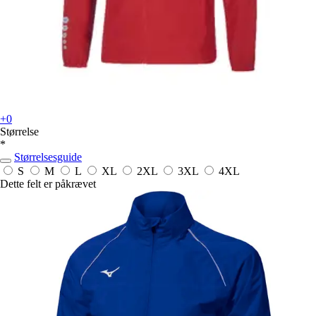
+0
Størrelse
*
Størrelsesguide
S
M
L
XL
2XL
3XL
4XL
Dette felt er påkrævet