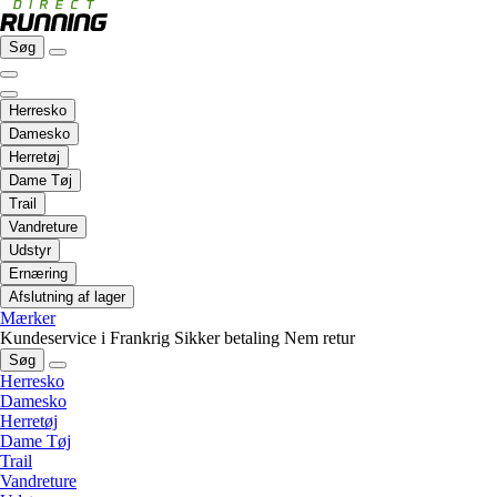
Søg
Herresko
Damesko
Herretøj
Dame Tøj
Trail
Vandreture
Udstyr
Ernæring
Afslutning af lager
Mærker
Kundeservice i Frankrig
Sikker betaling
Nem retur
Søg
Herresko
Damesko
Herretøj
Dame Tøj
Trail
Vandreture