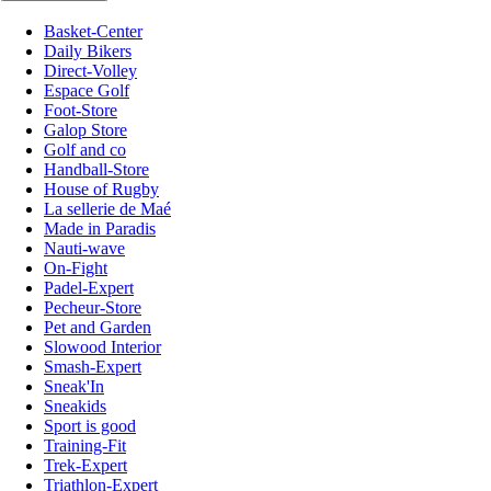
Basket-Center
Daily Bikers
Direct-Volley
Espace Golf
Foot-Store
Galop Store
Golf and co
Handball-Store
House of Rugby
La sellerie de Maé
Made in Paradis
Nauti-wave
On-Fight
Padel-Expert
Pecheur-Store
Pet and Garden
Slowood Interior
Smash-Expert
Sneak'In
Sneakids
Sport is good
Training-Fit
Trek-Expert
Triathlon-Expert