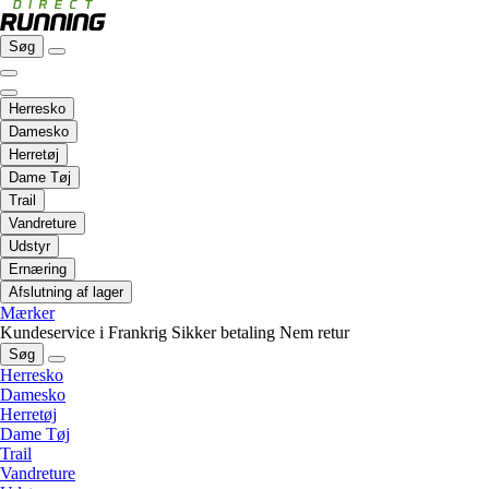
Søg
Herresko
Damesko
Herretøj
Dame Tøj
Trail
Vandreture
Udstyr
Ernæring
Afslutning af lager
Mærker
Kundeservice i Frankrig
Sikker betaling
Nem retur
Søg
Herresko
Damesko
Herretøj
Dame Tøj
Trail
Vandreture