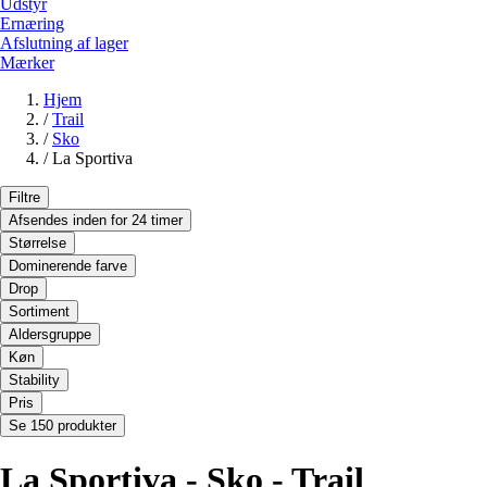
Udstyr
Ernæring
Afslutning af lager
Mærker
Hjem
/
Trail
/
Sko
/
La Sportiva
Filtre
Afsendes inden for 24 timer
Størrelse
Dominerende farve
Drop
Sortiment
Aldersgruppe
Køn
Stability
Pris
Se 150 produkter
La Sportiva - Sko - Trail