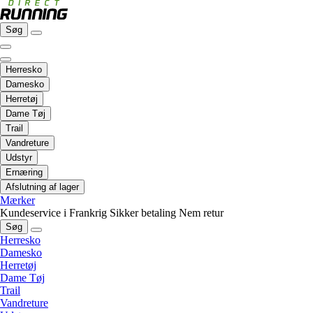
Søg
Herresko
Damesko
Herretøj
Dame Tøj
Trail
Vandreture
Udstyr
Ernæring
Afslutning af lager
Mærker
Kundeservice i Frankrig
Sikker betaling
Nem retur
Søg
Herresko
Damesko
Herretøj
Dame Tøj
Trail
Vandreture