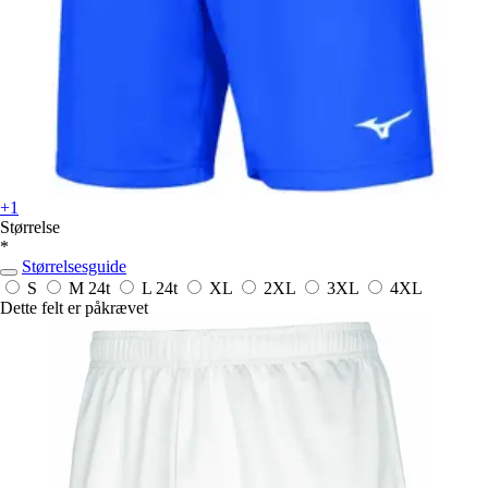
+1
Størrelse
*
Størrelsesguide
S
M
24t
L
24t
XL
2XL
3XL
4XL
Dette felt er påkrævet