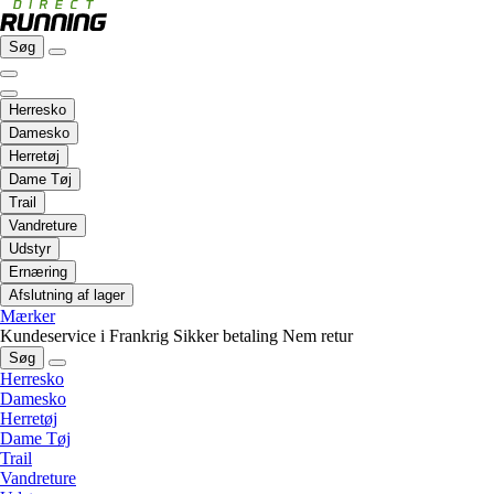
Søg
Herresko
Damesko
Herretøj
Dame Tøj
Trail
Vandreture
Udstyr
Ernæring
Afslutning af lager
Mærker
Kundeservice i Frankrig
Sikker betaling
Nem retur
Søg
Herresko
Damesko
Herretøj
Dame Tøj
Trail
Vandreture