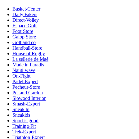
Basket-Center
Daily Bikers
Direct-Volley
Espace Golf
Foot-Store
Galop Store
Golf and co
Handball-Store
House of Rugby
La sellerie de Maé
Made in Paradis
Nauti-wave
On-Fight
Padel-Expert
Pecheur-Store
Pet and Garden
Slowood Interior
Smash-Expert
Sneak'In
Sneakids
Sport is good
Training-Fit
Trek-Expert
Triathlon-Expert