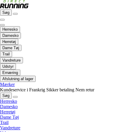
Søg
Herresko
Damesko
Herretøj
Dame Tøj
Trail
Vandreture
Udstyr
Ernæring
Afslutning af lager
Mærker
Kundeservice i Frankrig
Sikker betaling
Nem retur
Søg
Herresko
Damesko
Herretøj
Dame Tøj
Trail
Vandreture