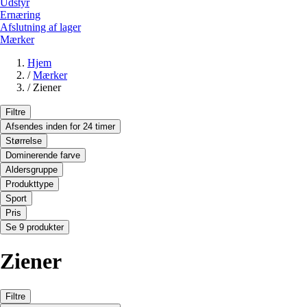
Udstyr
Ernæring
Afslutning af lager
Mærker
Hjem
/
Mærker
/
Ziener
Filtre
Afsendes inden for 24 timer
Størrelse
Dominerende farve
Aldersgruppe
Produkttype
Sport
Pris
Se 9 produkter
Ziener
Filtre