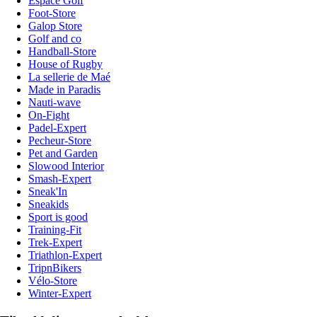
Espace Golf
Foot-Store
Galop Store
Golf and co
Handball-Store
House of Rugby
La sellerie de Maé
Made in Paradis
Nauti-wave
On-Fight
Padel-Expert
Pecheur-Store
Pet and Garden
Slowood Interior
Smash-Expert
Sneak'In
Sneakids
Sport is good
Training-Fit
Trek-Expert
Triathlon-Expert
TripnBikers
Vélo-Store
Winter-Expert