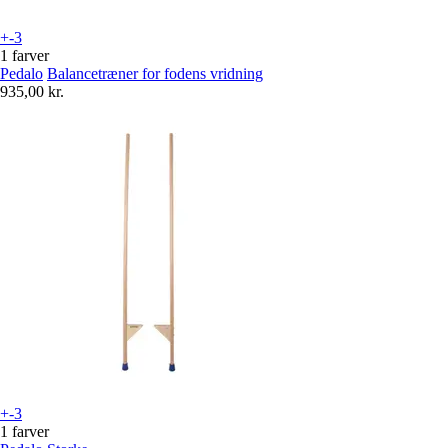
+-3
1 farver
Pedalo
Balancetræner for fodens vridning
935,00 kr.
+-3
1 farver