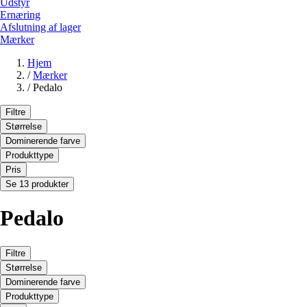
Udstyr
Ernæring
Afslutning af lager
Mærker
Hjem
/
Mærker
/
Pedalo
Filtre
Størrelse
Dominerende farve
Produkttype
Pris
Se 13 produkter
Pedalo
Filtre
Størrelse
Dominerende farve
Produkttype