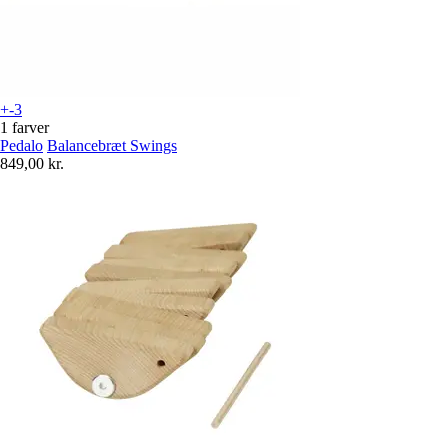
+-3
1 farver
Pedalo
Balancebræt Swings
849,00 kr.