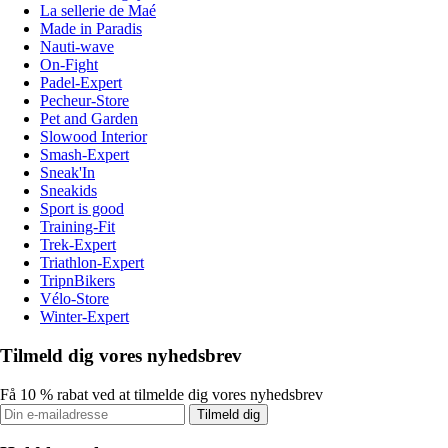
La sellerie de Maé
Made in Paradis
Nauti-wave
On-Fight
Padel-Expert
Pecheur-Store
Pet and Garden
Slowood Interior
Smash-Expert
Sneak'In
Sneakids
Sport is good
Training-Fit
Trek-Expert
Triathlon-Expert
TripnBikers
Vélo-Store
Winter-Expert
Tilmeld dig vores nyhedsbrev
Få 10 % rabat ved at tilmelde dig vores nyhedsbrev
Tilmeld dig