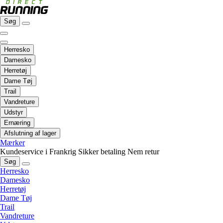
Søg
Herresko
Damesko
Herretøj
Dame Tøj
Trail
Vandreture
Udstyr
Ernæring
Afslutning af lager
Mærker
Kundeservice i Frankrig
Sikker betaling
Nem retur
Søg
Herresko
Damesko
Herretøj
Dame Tøj
Trail
Vandreture