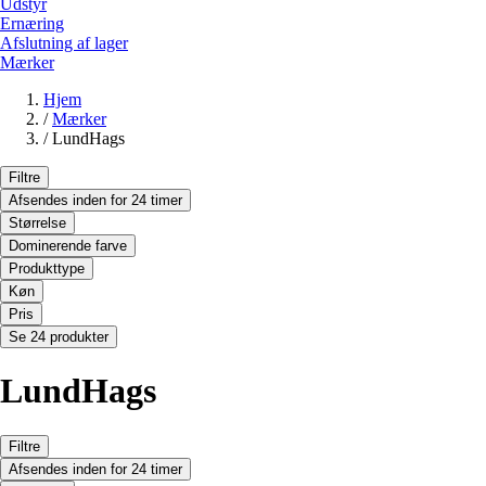
Udstyr
Ernæring
Afslutning af lager
Mærker
Hjem
/
Mærker
/
LundHags
Filtre
Afsendes inden for 24 timer
Størrelse
Dominerende farve
Produkttype
Køn
Pris
Se 24 produkter
LundHags
Filtre
Afsendes inden for 24 timer