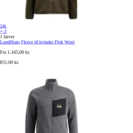
24t
+-3
1 farver
LundHags
Fleece til kvinder Flok Wool
Fra
1.345,00 kr.
851,00 kr.