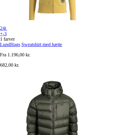
24t
+-3
1 farver
LundHags
Sweatshirt med hætte
Fra
1.196,00 kr.
682,00 kr.