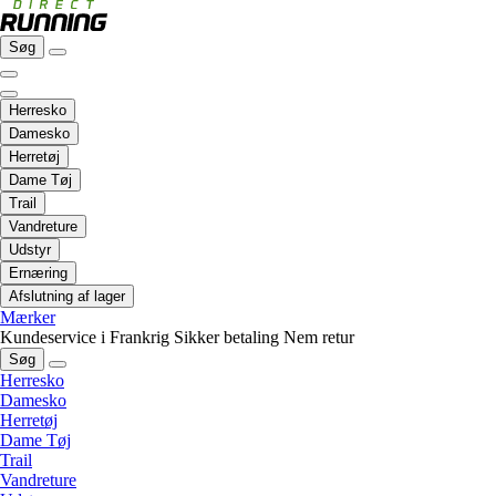
Søg
Herresko
Damesko
Herretøj
Dame Tøj
Trail
Vandreture
Udstyr
Ernæring
Afslutning af lager
Mærker
Kundeservice i Frankrig
Sikker betaling
Nem retur
Søg
Herresko
Damesko
Herretøj
Dame Tøj
Trail
Vandreture