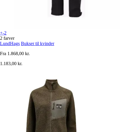
+-2
2 farver
LundHags
Bukser til kvinder
Fra
1.868,00 kr.
1.183,00 kr.