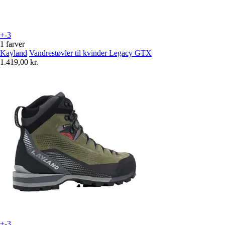
+-3
1 farver
Kayland
Vandrestøvler til kvinder Legacy GTX
1.419,00 kr.
+-3