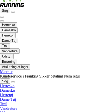
Søg
Herresko
Damesko
Herretøj
Dame Tøj
Trail
Vandreture
Udstyr
Ernæring
Afslutning af lager
Mærker
Kundeservice i Frankrig
Sikker betaling
Nem retur
Søg
Herresko
Damesko
Herretøj
Dame Tøj
Trail
Vandreture