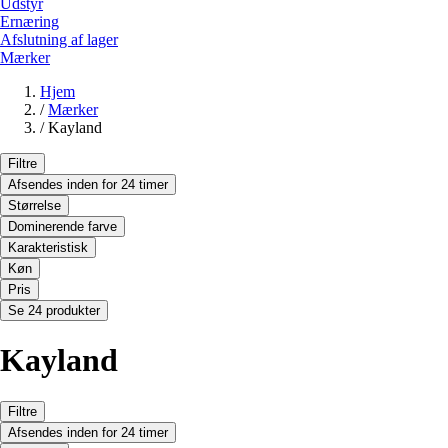
Udstyr
Ernæring
Afslutning af lager
Mærker
Hjem
/
Mærker
/
Kayland
Filtre
Afsendes inden for 24 timer
Størrelse
Dominerende farve
Karakteristisk
Køn
Pris
Se 24 produkter
Kayland
Filtre
Afsendes inden for 24 timer