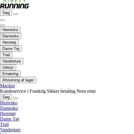
Søg
Herresko
Damesko
Herretøj
Dame Tøj
Trail
Vandreture
Udstyr
Ernæring
Afslutning af lager
Mærker
Kundeservice i Frankrig
Sikker betaling
Nem retur
Søg
Herresko
Damesko
Herretøj
Dame Tøj
Trail
Vandreture