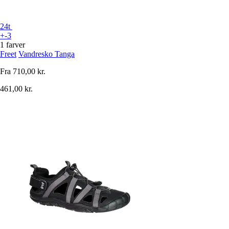
24t
+-3
1 farver
Freet
Vandresko Tanga
Fra
710,00 kr.
461,00 kr.