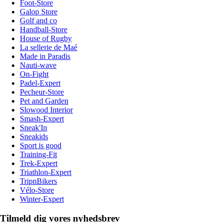
Foot-Store
Galop Store
Golf and co
Handball-Store
House of Rugby
La sellerie de Maé
Made in Paradis
Nauti-wave
On-Fight
Padel-Expert
Pecheur-Store
Pet and Garden
Slowood Interior
Smash-Expert
Sneak'In
Sneakids
Sport is good
Training-Fit
Trek-Expert
Triathlon-Expert
TripnBikers
Vélo-Store
Winter-Expert
Tilmeld dig vores nyhedsbrev