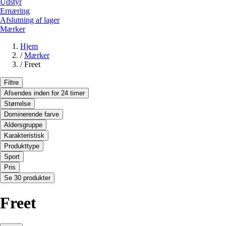
Udstyr
Ernæring
Afslutning af lager
Mærker
Hjem
/
Mærker
/
Freet
Filtre
Afsendes inden for 24 timer
Størrelse
Dominerende farve
Aldersgruppe
Karakteristisk
Produkttype
Sport
Pris
Se 30 produkter
Freet