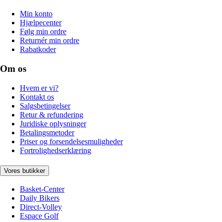
Min konto
Hjælpecenter
Følg min ordre
Returnér min ordre
Rabatkoder
Om os
Hvem er vi?
Kontakt os
Salgsbetingelser
Retur & refundering
Juridiske oplysninger
Betalingsmetoder
Priser og forsendelsesmuligheder
Fortrolighedserklæring
Vores butikker
Basket-Center
Daily Bikers
Direct-Volley
Espace Golf