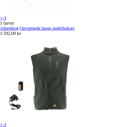
+-3
1 farver
Alpenheat
Opvarmede lange underbukser
1.592,00 kr.
+-3