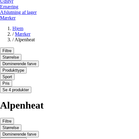
Udstyr
Ernæring
Afslutning af lager
Mærker
Hjem
/
Mærker
/
Alpenheat
Filtre
Størrelse
Dominerende farve
Produkttype
Sport
Pris
Se 4 produkter
Alpenheat
Filtre
Størrelse
Dominerende farve