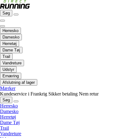
Søg
Herresko
Damesko
Herretøj
Dame Tøj
Trail
Vandreture
Udstyr
Ernæring
Afslutning af lager
Mærker
Kundeservice i Frankrig
Sikker betaling
Nem retur
Søg
Herresko
Damesko
Herretøj
Dame Tøj
Trail
Vandreture