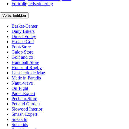
Fortrolighedserklæring
Vores butikker
Basket-Center
Daily Bikers
Direct-Volley
Espace Golf
Foot-Store
Galop Store
Golf and co
Handball-Store
House of Rugby
La sellerie de Maé
Made in Paradis
Nauti-wave
On-Fight
Padel-Expert
Pecheur-Store
Pet and Garden
Slowood Interior
Smash-Expert
Sneak'In
Sneakids