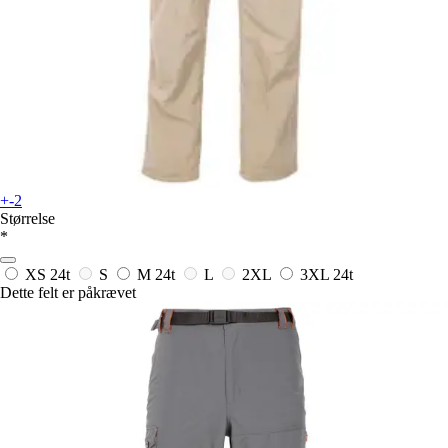
+-2
Størrelse
*
XS
24t
S
M
24t
L
2XL
3XL
24t
Dette felt er påkrævet