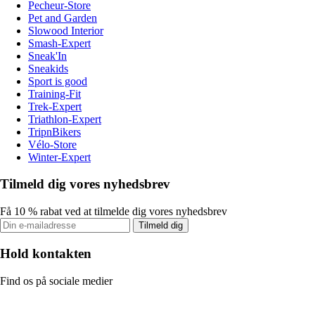
Pecheur-Store
Pet and Garden
Slowood Interior
Smash-Expert
Sneak'In
Sneakids
Sport is good
Training-Fit
Trek-Expert
Triathlon-Expert
TripnBikers
Vélo-Store
Winter-Expert
Tilmeld dig vores nyhedsbrev
Få 10 % rabat ved at tilmelde dig vores nyhedsbrev
Tilmeld dig
Hold kontakten
Find os på sociale medier