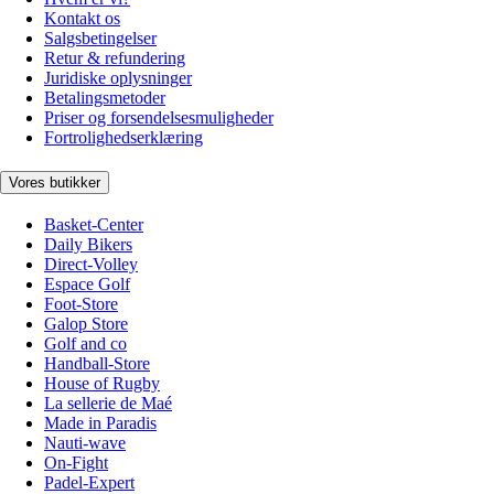
Kontakt os
Salgsbetingelser
Retur & refundering
Juridiske oplysninger
Betalingsmetoder
Priser og forsendelsesmuligheder
Fortrolighedserklæring
Vores butikker
Basket-Center
Daily Bikers
Direct-Volley
Espace Golf
Foot-Store
Galop Store
Golf and co
Handball-Store
House of Rugby
La sellerie de Maé
Made in Paradis
Nauti-wave
On-Fight
Padel-Expert