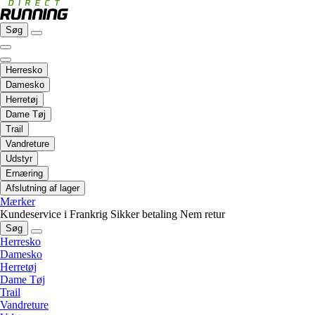
Søg
Herresko
Damesko
Herretøj
Dame Tøj
Trail
Vandreture
Udstyr
Ernæring
Afslutning af lager
Mærker
Kundeservice i Frankrig
Sikker betaling
Nem retur
Søg
Herresko
Damesko
Herretøj
Dame Tøj
Trail
Vandreture