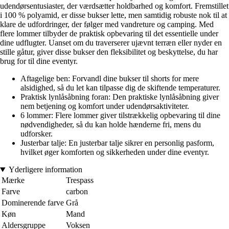
udendørsentusiaster, der værdsætter holdbarhed og komfort. Fremstillet
i 100 % polyamid, er disse bukser lette, men samtidig robuste nok til at
klare de udfordringer, der følger med vandreture og camping. Med
flere lommer tilbyder de praktisk opbevaring til det essentielle under
dine udflugter. Uanset om du traverserer ujævnt terræn eller nyder en
stille gåtur, giver disse bukser den fleksibilitet og beskyttelse, du har
brug for til dine eventyr.
Aftagelige ben: Forvandl dine bukser til shorts for mere
alsidighed, så du let kan tilpasse dig de skiftende temperaturer.
Praktisk lynlåsåbning foran: Den praktiske lynlåsåbning giver
nem betjening og komfort under udendørsaktiviteter.
6 lommer: Flere lommer giver tilstrækkelig opbevaring til dine
nødvendigheder, så du kan holde hænderne fri, mens du
udforsker.
Justerbar talje: En justerbar talje sikrer en personlig pasform,
hvilket øger komforten og sikkerheden under dine eventyr.
Yderligere information
Mærke
Trespass
Farve
carbon
Dominerende farve
Grå
Køn
Mand
Aldersgruppe
Voksen