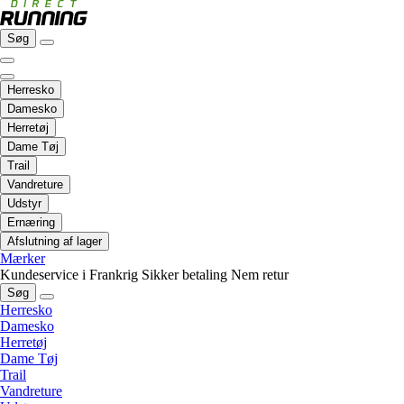
Søg
Herresko
Damesko
Herretøj
Dame Tøj
Trail
Vandreture
Udstyr
Ernæring
Afslutning af lager
Mærker
Kundeservice i Frankrig
Sikker betaling
Nem retur
Søg
Herresko
Damesko
Herretøj
Dame Tøj
Trail
Vandreture