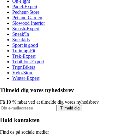
On-Fight
Padel-Expert
Pecheur-Store
Pet and Garden
Slowood Interior
Smash-Expert
Sneak'In
Sneakids
Sport is good
Training-Fit
Trek-Expert
Triathlon-Expert
TripnBikers
Vélo-Store
Winter-Expert
Tilmeld dig vores nyhedsbrev
Få 10 % rabat ved at tilmelde dig vores nyhedsbrev
Tilmeld dig
Hold kontakten
Find os på sociale medier