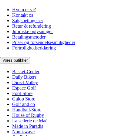
Hvem er vi?
Kontakt os
Salgsbetingelser
Retur & refundering
Juridiske oplysninger
Betalingsmetoder
Priser og forsendelsesmuligheder
Fortrolighedserklæring
Vores butikker
Basket-Center
Daily Bikers
Direct-Volley
Espace Golf
Foot-Store
Galop Store
Golf and co
Handball-Store
House of Rugby
La sellerie de Maé
Made in Paradis
Nauti-wave