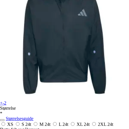
+-2
Størrelse
*
Størrelsesguide
XS
S
24t
M
24t
L
24t
XL
24t
2XL
24t