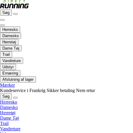
Søg
Herresko
Damesko
Herretøj
Dame Tøj
Trail
Vandreture
Udstyr
Ernæring
Afslutning af lager
Mærker
Kundeservice i Frankrig
Sikker betaling
Nem retur
Søg
Herresko
Damesko
Herretøj
Dame Tøj
Trail
Vandreture