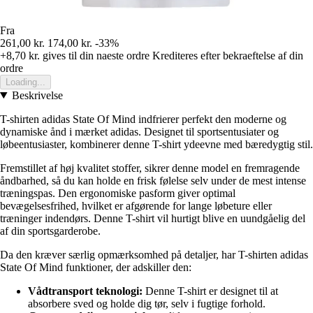
Fra
261,00 kr.
174,00 kr.
-33%
+8,70 kr.
gives til din naeste ordre
Krediteres efter bekraeftelse af din
ordre
Loading...
Beskrivelse
T-shirten adidas State Of Mind indfrierer perfekt den moderne og
dynamiske ånd i mærket adidas. Designet til sportsentusiater og
løbeentusiaster, kombinerer denne T-shirt ydeevne med bæredygtig stil.
Fremstillet af høj kvalitet stoffer, sikrer denne model en fremragende
åndbarhed, så du kan holde en frisk følelse selv under de mest intense
træningspas. Den ergonomiske pasform giver optimal
bevægelsesfrihed, hvilket er afgørende for lange løbeture eller
træninger indendørs. Denne T-shirt vil hurtigt blive en uundgåelig del
af din sportsgarderobe.
Da den kræver særlig opmærksomhed på detaljer, har T-shirten adidas
State Of Mind funktioner, der adskiller den:
Vådtransport teknologi:
Denne T-shirt er designet til at
absorbere sved og holde dig tør, selv i fugtige forhold.