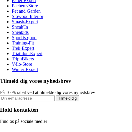
Padel-Expert
Pecheur-Store
Pet and Garden
Slowood Interior
Smash-Expert
Sneak'In
Sneakids
Sport is good
Training-Fit
Trek-Expert
Triathlon-Expert
TripnBikers
Vélo-Store
Winter-Expert
Tilmeld dig vores nyhedsbrev
Få 10 % rabat ved at tilmelde dig vores nyhedsbrev
Tilmeld dig
Hold kontakten
Find os på sociale medier