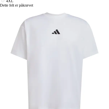
4XL
Dette felt er påkrævet