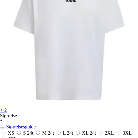
+-2
Størrelse
*
Størrelsesguide
XS
S
24t
M
24t
L
24t
XL
24t
2XL
3XL