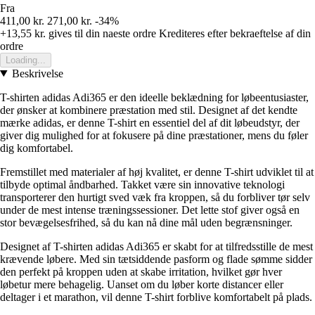
Fra
411,00 kr.
271,00 kr.
-34%
+13,55 kr.
gives til din naeste ordre
Krediteres efter bekraeftelse af din
ordre
Loading...
Beskrivelse
T-shirten adidas Adi365 er den ideelle beklædning for løbeentusiaster,
der ønsker at kombinere præstation med stil. Designet af det kendte
mærke adidas, er denne T-shirt en essentiel del af dit løbeudstyr, der
giver dig mulighed for at fokusere på dine præstationer, mens du føler
dig komfortabel.
Fremstillet med materialer af høj kvalitet, er denne T-shirt udviklet til at
tilbyde optimal åndbarhed. Takket være sin innovative teknologi
transporterer den hurtigt sved væk fra kroppen, så du forbliver tør selv
under de mest intense træningssessioner. Det lette stof giver også en
stor bevægelsesfrihed, så du kan nå dine mål uden begrænsninger.
Designet af T-shirten adidas Adi365 er skabt for at tilfredsstille de mest
krævende løbere. Med sin tætsiddende pasform og flade sømme sidder
den perfekt på kroppen uden at skabe irritation, hvilket gør hver
løbetur mere behagelig. Uanset om du løber korte distancer eller
deltager i et marathon, vil denne T-shirt forblive komfortabelt på plads.