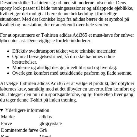
Desuden skiller T-shirten sig ud med sit moderne udseende. Dens
sporty look passer til både træningssessioner og afslappede øjeblikke,
hvilket gør det muligt at bære denne beklædning i forskellige
situationer. Med det ikoniske logo fra adidas bærer du et symbol på
kvalitet og præstation, der er anerkendt over hele verden.
For at opsummere er T-shirten adidas Adi365 et must-have for enhver
løbeentusiast. Dens vigtigste fordele inkluderer:
Effektiv svedtransport takket være tekniske materialer.
Optimal bevægelsesfrihed, så du ikke hæmmes i dine
bestræbelser.
Moderne og alsidigt design, ideelt til sport og hverdag.
Overlegen komfort med tætsiddende pasform og flade sømme.
At vælge T-shirten adidas Adi365 er at vælge et produkt, der opfylder
løbernes krav, samtidig med at det tilbyder en uovertruffen komfort og
stil. Integrer den nu i din sportsgarderobe, og føl forskellen hver gang
du tager denne T-shirt på inden træning.
Yderligere information
Mærke
adidas
Farve
glogry/slate
Dominerende farve
Grå
Køn
Mand