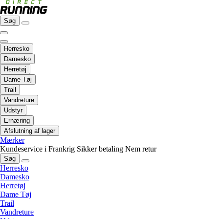
Søg
Herresko
Damesko
Herretøj
Dame Tøj
Trail
Vandreture
Udstyr
Ernæring
Afslutning af lager
Mærker
Kundeservice i Frankrig
Sikker betaling
Nem retur
Søg
Herresko
Damesko
Herretøj
Dame Tøj
Trail
Vandreture