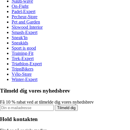
Nauti-wave
On-Fight
Padel-Expert
Pecheur-Store
Pet and Garden
Slowood Interior
Smash-Expert
Sneak'In
Sneakids
Sport is good
Training-Fit
Trek-Expert
Triathlon-Expert
TripnBikers
Vélo-Store
Winter-Expert
Tilmeld dig vores nyhedsbrev
Få 10 % rabat ved at tilmelde dig vores nyhedsbrev
Tilmeld dig
Hold kontakten