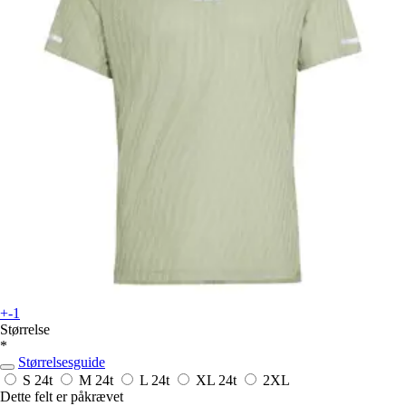
+-1
Størrelse
*
Størrelsesguide
S
24t
M
24t
L
24t
XL
24t
2XL
Dette felt er påkrævet