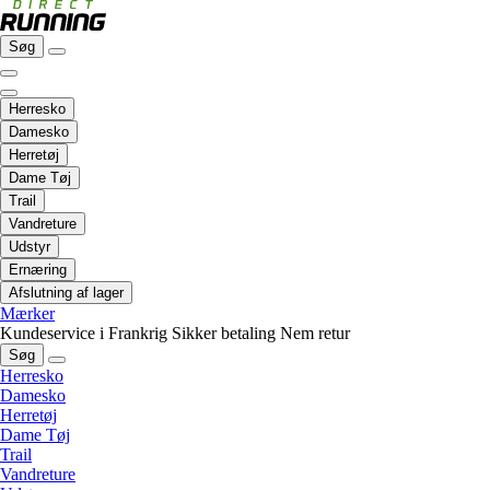
Søg
Herresko
Damesko
Herretøj
Dame Tøj
Trail
Vandreture
Udstyr
Ernæring
Afslutning af lager
Mærker
Kundeservice i Frankrig
Sikker betaling
Nem retur
Søg
Herresko
Damesko
Herretøj
Dame Tøj
Trail
Vandreture