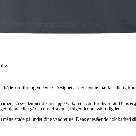
rdre
øger både komfort og ydeevne. Designet af det kendte mærke adidas, kom
åndbarhed, så sveden nemt kan slippe væk, mens du forbliver tør. Dens 
r bjerge eller går en tur ad stierne, følger denne t-shirt dig let.
 du måtte støde på under dine vandreture. Dens enestående holdbarhed si