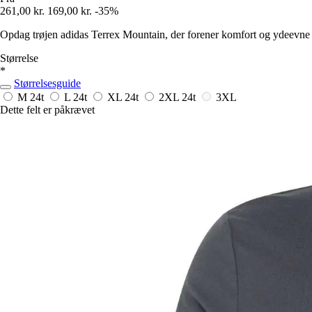
261,00 kr.
169,00 kr.
-35%
Opdag trøjen adidas Terrex Mountain, der forener komfort og ydeevne t
Størrelse
*
Størrelsesguide
M
24t
L
24t
XL
24t
2XL
24t
3XL
Dette felt er påkrævet