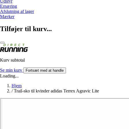
Udstyr
Ernæring
Afslutning af lager
Mærker
Tilføjer til kurv...
Kurv subtotal
Se min kurv
Fortsæt med at handle
Loading...
Hjem
/
Trail-sko til kvinder adidas Terrex Agravic Lite