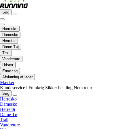
Søg
Herresko
Damesko
Herretøj
Dame Tøj
Trail
Vandreture
Udstyr
Ernæring
Afslutning af lager
Mærker
Kundeservice i Frankrig
Sikker betaling
Nem retur
Søg
Herresko
Damesko
Herretøj
Dame Tøj
Trail
Vandreture