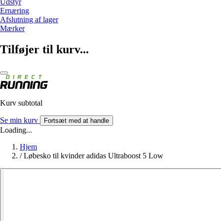
Udstyr
Ernæring
Afslutning af lager
Mærker
Tilføjer til kurv...
Kurv subtotal
Se min kurv
Fortsæt med at handle
Loading...
Hjem
/
Løbesko til kvinder adidas Ultraboost 5 Low