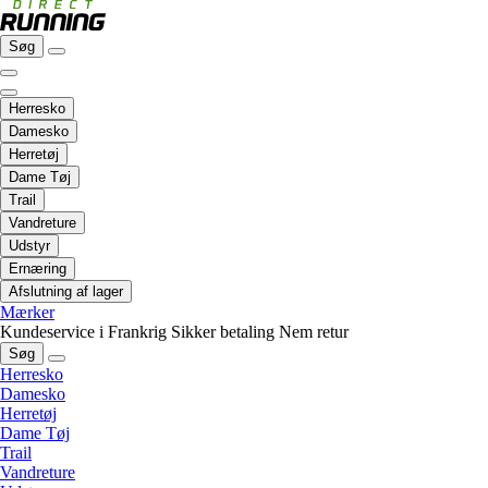
Søg
Herresko
Damesko
Herretøj
Dame Tøj
Trail
Vandreture
Udstyr
Ernæring
Afslutning af lager
Mærker
Kundeservice i Frankrig
Sikker betaling
Nem retur
Søg
Herresko
Damesko
Herretøj
Dame Tøj
Trail
Vandreture