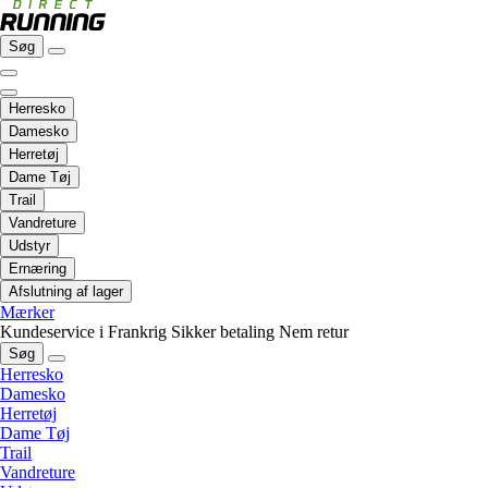
Søg
Herresko
Damesko
Herretøj
Dame Tøj
Trail
Vandreture
Udstyr
Ernæring
Afslutning af lager
Mærker
Kundeservice i Frankrig
Sikker betaling
Nem retur
Søg
Herresko
Damesko
Herretøj
Dame Tøj
Trail
Vandreture