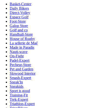
Basket-Center
Daily Bikers
Direct-Volley
Espace Golf
Foot-Store
Galop Store
Golf and co
Handball-Store
House of Rugby
La sellerie de Maé
Made in Paradis
Nauti-wave
On-Fight
Padel-Expert
Pecheur-Store
Pet and Garden
Slowood Interior
Smash-Expert
Sneak'In
Sneakids
Sport is good
Training-Fit
Trek-Expert
Triathlon-Expert