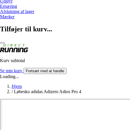
Udstyr
Ernæring
Afslutning af lager
Mærker
Tilføjer til kurv...
Kurv subtotal
Se min kurv
Fortsæt med at handle
Loading...
Hjem
/
Løbesko adidas Adizero Adios Pro 4