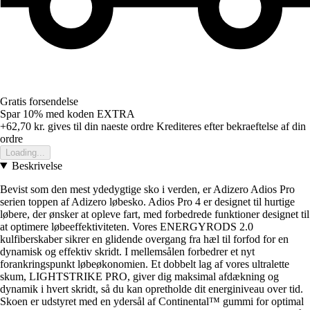
Gratis forsendelse
Spar 10%
med koden
EXTRA
+62,70 kr.
gives til din naeste ordre
Krediteres efter bekraeftelse af din
ordre
Loading...
Beskrivelse
Bevist som den mest ydedygtige sko i verden, er Adizero Adios Pro
serien toppen af Adizero løbesko. Adios Pro 4 er designet til hurtige
løbere, der ønsker at opleve fart, med forbedrede funktioner designet til
at optimere løbeeffektiviteten. Vores ENERGYRODS 2.0
kulfiberskaber sikrer en glidende overgang fra hæl til forfod for en
dynamisk og effektiv skridt. I mellemsålen forbedrer et nyt
forankringspunkt løbeøkonomien. Et dobbelt lag af vores ultralette
skum, LIGHTSTRIKE PRO, giver dig maksimal afdækning og
dynamik i hvert skridt, så du kan opretholde dit energiniveau over tid.
Skoen er udstyret med en ydersål af Continental™ gummi for optimal