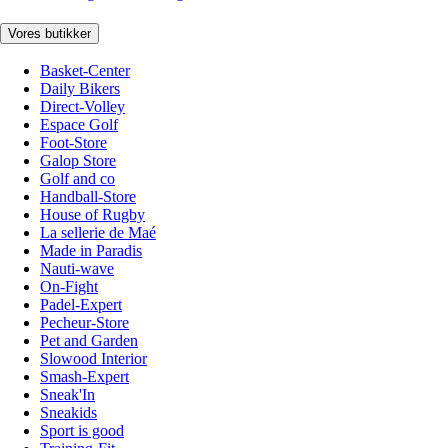
Vores butikker
Basket-Center
Daily Bikers
Direct-Volley
Espace Golf
Foot-Store
Galop Store
Golf and co
Handball-Store
House of Rugby
La sellerie de Maé
Made in Paradis
Nauti-wave
On-Fight
Padel-Expert
Pecheur-Store
Pet and Garden
Slowood Interior
Smash-Expert
Sneak'In
Sneakids
Sport is good