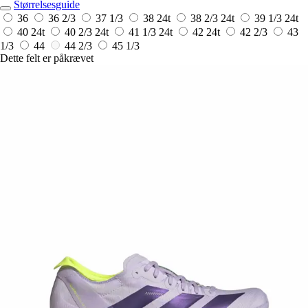
Størrelsesguide
36
36 2/3
37 1/3
38
24t
38 2/3
24t
39 1/3
24t
40
24t
40 2/3
24t
41 1/3
24t
42
24t
42 2/3
43
1/3
44
44 2/3
45 1/3
Dette felt er påkrævet