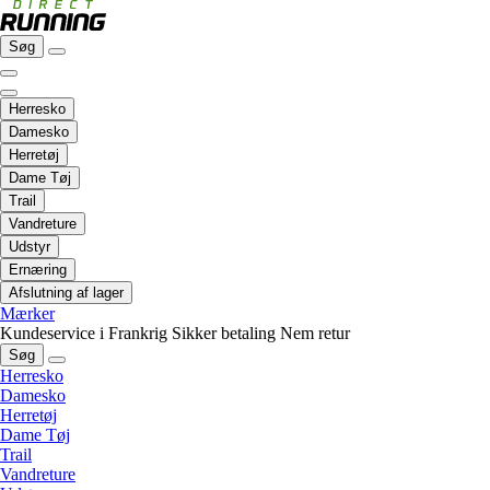
Søg
Herresko
Damesko
Herretøj
Dame Tøj
Trail
Vandreture
Udstyr
Ernæring
Afslutning af lager
Mærker
Kundeservice i Frankrig
Sikker betaling
Nem retur
Søg
Herresko
Damesko
Herretøj
Dame Tøj
Trail
Vandreture