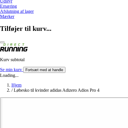
Udstyr
Ernæring
Afslutning af lager
Mærker
Tilføjer til kurv...
Kurv subtotal
Se min kurv
Fortsæt med at handle
Loading...
Hjem
/
Løbesko til kvinder adidas Adizero Adios Pro 4