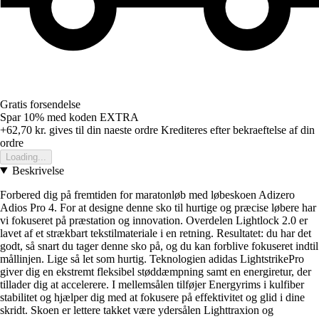
Gratis forsendelse
Spar 10%
med koden
EXTRA
+62,70 kr.
gives til din naeste ordre
Krediteres efter bekraeftelse af din
ordre
Loading...
Beskrivelse
Forbered dig på fremtiden for maratonløb med løbeskoen Adizero
Adios Pro 4. For at designe denne sko til hurtige og præcise løbere har
vi fokuseret på præstation og innovation. Overdelen Lightlock 2.0 er
lavet af et strækbart tekstilmateriale i en retning. Resultatet: du har det
godt, så snart du tager denne sko på, og du kan forblive fokuseret indtil
mållinjen. Lige så let som hurtig. Teknologien adidas LightstrikePro
giver dig en ekstremt fleksibel støddæmpning samt en energiretur, der
tillader dig at accelerere. I mellemsålen tilføjer Energyrims i kulfiber
stabilitet og hjælper dig med at fokusere på effektivitet og glid i dine
skridt. Skoen er lettere takket være ydersålen Lighttraxion og