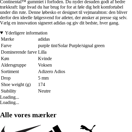
Continental™ gummiet i forfoden. Du nyder desuden godt af bedre
trækkraft: lige hvad du har brug for for at føle dig helt komfortabel
under din rute. Denne løbesko er designet til vejmarahton: den bliver
derfor den ideelle følgesvend for atleter, der ønsker at presse sig selv.
Vælg en innovation signeret adidas og giv dit bedste, hver gang.
Yderligere information
Mærke
adidas
Farve
purple tint/Solar Purple/signal green
Dominerende farve
Lilla
Køn
Kvinde
Aldersgruppe
Voksen
Sortiment
Adizero Adios
Drop
5 mm
Shoe weight (g)
174
Stability
Neutre
Loading...
Loading...
Alle vores mærker