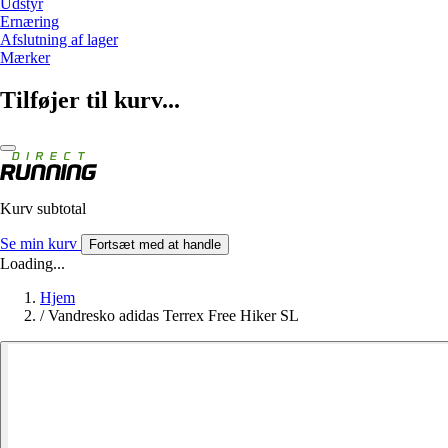
Udstyr
Ernæring
Afslutning af lager
Mærker
Tilføjer til kurv...
Kurv subtotal
Se min kurv
Fortsæt med at handle
Loading...
Hjem
/
Vandresko adidas Terrex Free Hiker SL