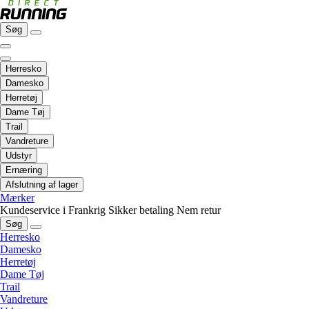
Søg
Herresko
Damesko
Herretøj
Dame Tøj
Trail
Vandreture
Udstyr
Ernæring
Afslutning af lager
Mærker
Kundeservice i Frankrig
Sikker betaling
Nem retur
Søg
Herresko
Damesko
Herretøj
Dame Tøj
Trail
Vandreture