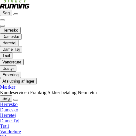
Søg
Herresko
Damesko
Herretøj
Dame Tøj
Trail
Vandreture
Udstyr
Ernæring
Afslutning af lager
Mærker
Kundeservice i Frankrig
Sikker betaling
Nem retur
Søg
Herresko
Damesko
Herretøj
Dame Tøj
Trail
Vandreture