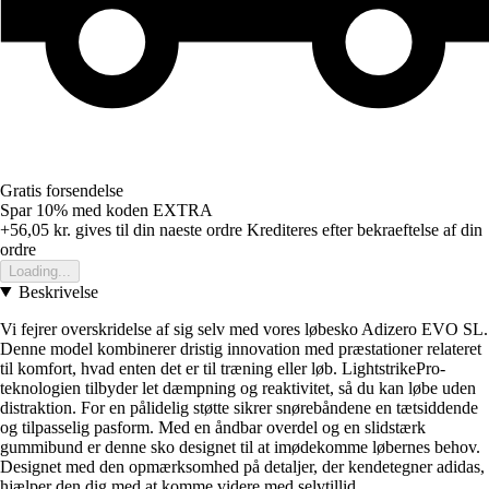
Gratis forsendelse
Spar 10%
med koden
EXTRA
+56,05 kr.
gives til din naeste ordre
Krediteres efter bekraeftelse af din
ordre
Loading...
Beskrivelse
Vi fejrer overskridelse af sig selv med vores løbesko Adizero EVO SL.
Denne model kombinerer dristig innovation med præstationer relateret
til komfort, hvad enten det er til træning eller løb. LightstrikePro-
teknologien tilbyder let dæmpning og reaktivitet, så du kan løbe uden
distraktion. For en pålidelig støtte sikrer snørebåndene en tætsiddende
og tilpasselig pasform. Med en åndbar overdel og en slidstærk
gummibund er denne sko designet til at imødekomme løbernes behov.
Designet med den opmærksomhed på detaljer, der kendetegner adidas,
hjælper den dig med at komme videre med selvtillid.