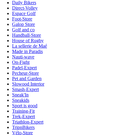
Daily Bikers
Direct-Volley
Espace Golf
Foot-Store
Galop Store
Golf and co
Handball-Store
House of Rugby
La sellerie de Maé
Made in Paradis
Nauti-wave
On-Fight
Padel-Expert
Pecheur-Store
Pet and Garden
Slowood Interior
Smash-Expert
Sneak'In
Sneakids
Sport is good
Training-Fit
Trek-Expert
Triathlon-Expert
TripnBikers
Vélo-Store