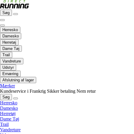
Søg
Herresko
Damesko
Herretøj
Dame Tøj
Trail
Vandreture
Udstyr
Ernæring
Afslutning af lager
Mærker
Kundeservice i Frankrig
Sikker betaling
Nem retur
Søg
Herresko
Damesko
Herretøj
Dame Tøj
Trail
Vandreture