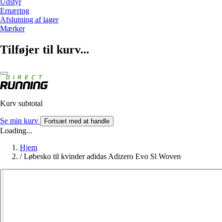
Udstyr
Ernæring
Afslutning af lager
Mærker
Tilføjer til kurv...
Kurv subtotal
Se min kurv
Fortsæt med at handle
Loading...
Hjem
/
Løbesko til kvinder adidas Adizero Evo Sl Woven