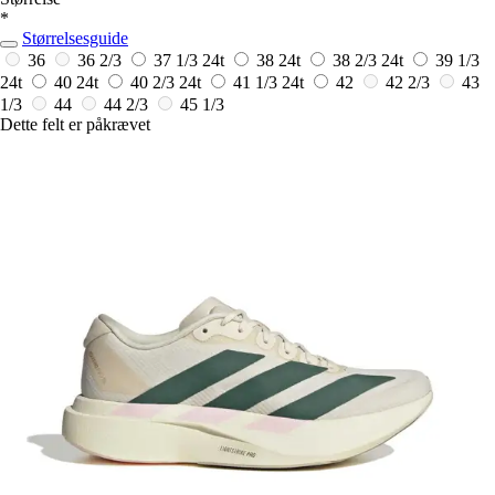
*
Størrelsesguide
36
36 2/3
37 1/3
24t
38
24t
38 2/3
24t
39 1/3
24t
40
24t
40 2/3
24t
41 1/3
24t
42
42 2/3
43
1/3
44
44 2/3
45 1/3
Dette felt er påkrævet