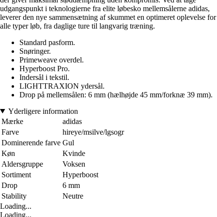
udgangspunkt i teknologierne fra elite løbesko mellemsålerne adidas,
leverer den nye sammensætning af skummet en optimeret oplevelse for
alle typer løb, fra daglige ture til langvarig træning.
Standard pasform.
Snøringer.
Primeweave overdel.
Hyperboost Pro.
Indersål i tekstil.
LIGHTTRAXION ydersål.
Drop på mellemsålen: 6 mm (hælhøjde 45 mm/forknæ 39 mm).
Yderligere information
Mærke
adidas
Farve
hireye/msilve/lgsogr
Dominerende farve
Gul
Køn
Kvinde
Aldersgruppe
Voksen
Sortiment
Hyperboost
Drop
6 mm
Stability
Neutre
Loading...
Loading...