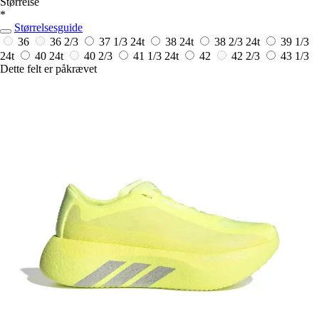
Størrelse
*
Størrelsesguide
36
36 2/3
37 1/3
24t
38
24t
38 2/3
24t
39 1/3
24t
40
24t
40 2/3
41 1/3
24t
42
42 2/3
43 1/3
Dette felt er påkrævet