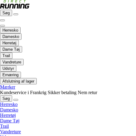
Søg
Herresko
Damesko
Herretøj
Dame Tøj
Trail
Vandreture
Udstyr
Ernæring
Afslutning af lager
Mærker
Kundeservice i Frankrig
Sikker betaling
Nem retur
Søg
Herresko
Damesko
Herretøj
Dame Tøj
Trail
Vandreture