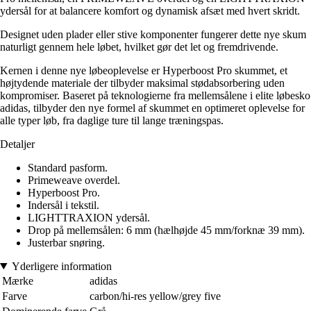
ydersål for at balancere komfort og dynamisk afsæt med hvert skridt.
Designet uden plader eller stive komponenter fungerer dette nye skum
naturligt gennem hele løbet, hvilket gør det let og fremdrivende.
Kernen i denne nye løbeoplevelse er Hyperboost Pro skummet, et
højtydende materiale der tilbyder maksimal stødabsorbering uden
kompromiser. Baseret på teknologierne fra mellemsålene i elite løbesko
adidas, tilbyder den nye formel af skummet en optimeret oplevelse for
alle typer løb, fra daglige ture til lange træningspas.
Detaljer
Standard pasform.
Primeweave overdel.
Hyperboost Pro.
Indersål i tekstil.
LIGHTTRAXION ydersål.
Drop på mellemsålen: 6 mm (hælhøjde 45 mm/forknæ 39 mm).
Justerbar snøring.
Yderligere information
Mærke
adidas
Farve
carbon/hi-res yellow/grey five