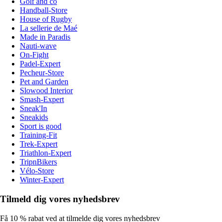
Golf and co
Handball-Store
House of Rugby
La sellerie de Maé
Made in Paradis
Nauti-wave
On-Fight
Padel-Expert
Pecheur-Store
Pet and Garden
Slowood Interior
Smash-Expert
Sneak'In
Sneakids
Sport is good
Training-Fit
Trek-Expert
Triathlon-Expert
TripnBikers
Vélo-Store
Winter-Expert
Tilmeld dig vores nyhedsbrev
Få 10 % rabat ved at tilmelde dig vores nyhedsbrev