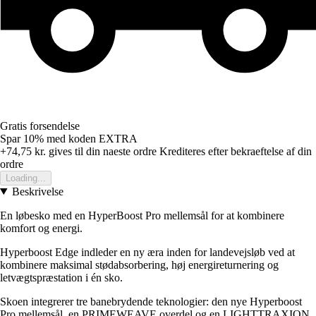
Gratis forsendelse
Spar 10%
med koden
EXTRA
+74,75 kr.
gives til din naeste ordre
Krediteres efter bekraeftelse af din
ordre
Loading...
Beskrivelse
En løbesko med en HyperBoost Pro mellemsål for at kombinere
komfort og energi.
Hyperboost Edge indleder en ny æra inden for landevejsløb ved at
kombinere maksimal stødabsorbering, høj energireturnering og
letvægtspræstation i én sko.
Skoen integrerer tre banebrydende teknologier: den nye Hyperboost
Pro mellemsål, en PRIMEWEAVE overdel og en LIGHTTRAXION