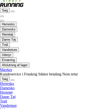
Søg
Herresko
Damesko
Herretøj
Dame Tøj
Trail
Vandreture
Udstyr
Ernæring
Afslutning af lager
Mærker
Kundeservice i Frankrig
Sikker betaling
Nem retur
Søg
Herresko
Damesko
Herretøj
Dame Tøj
Trail
Vandreture