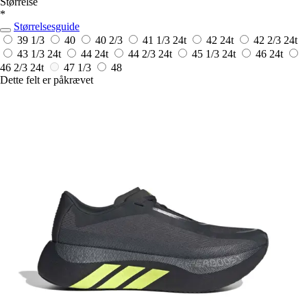
Størrelse
*
Størrelsesguide
39 1/3
40
40 2/3
41 1/3
24t
42
24t
42 2/3
24t
43 1/3
24t
44
24t
44 2/3
24t
45 1/3
24t
46
24t
46 2/3
24t
47 1/3
48
Dette felt er påkrævet