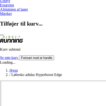
Udstyr
Ernæring
Afslutning af lager
Mærker
Tilføjer til kurv...
Kurv subtotal
Se min kurv
Fortsæt med at handle
Loading...
Hjem
/
Løbesko adidas Hyperboost Edge