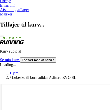
Udstyr
Ernæring
Afslutning af lager
Mærker
Tilføjer til kurv...
Kurv subtotal
Se min kurv
Fortsæt med at handle
Loading...
Hjem
/
Løbesko til børn adidas Adizero EVO SL