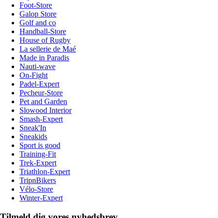
Foot-Store
Galop Store
Golf and co
Handball-Store
House of Rugby
La sellerie de Maé
Made in Paradis
Nauti-wave
On-Fight
Padel-Expert
Pecheur-Store
Pet and Garden
Slowood Interior
Smash-Expert
Sneak'In
Sneakids
Sport is good
Training-Fit
Trek-Expert
Triathlon-Expert
TripnBikers
Vélo-Store
Winter-Expert
Tilmeld dig vores nyhedsbrev