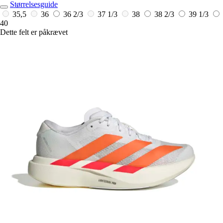
Størrelsesguide
35,5
36
36 2/3
37 1/3
38
38 2/3
39 1/3
40
Dette felt er påkrævet