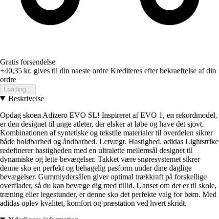
Gratis forsendelse
+40,35 kr.
gives til din naeste ordre
Krediteres efter bekraeftelse af din
ordre
Loading...
Beskrivelse
Opdag skoen Adizero EVO SL! Inspireret af EVO 1, en rekordmodel,
er den designet til unge atleter, der elsker at løbe og have det sjovt.
Kombinationen af syntetiske og tekstile materialer til overdelen sikrer
både holdbarhed og åndbarhed. Letvægt. Hastighed. adidas Lightstrike
redefinerer hastigheden med en ultralette mellemsål designet til
dynamiske og lette bevægelser. Takket være snøresystemet sikrer
denne sko en perfekt og behagelig pasform under dine daglige
bevægelser. Gummiydersålen giver optimal trækkraft på forskellige
overflader, så du kan bevæge dig med tillid. Uanset om det er til skole,
træning eller legestunder, er denne sko det perfekte valg for børn. Med
adidas oplev kvalitet, komfort og præstation ved hvert skridt.