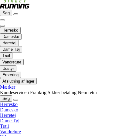
Søg
Herresko
Damesko
Herretøj
Dame Tøj
Trail
Vandreture
Udstyr
Ernæring
Afslutning af lager
Mærker
Kundeservice i Frankrig
Sikker betaling
Nem retur
Søg
Herresko
Damesko
Herretøj
Dame Tøj
Trail
Vandreture