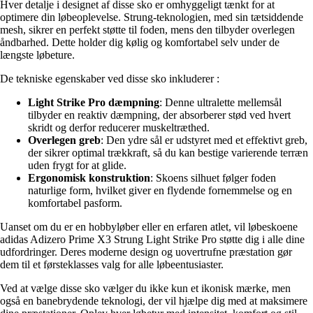
Hver detalje i designet af disse sko er omhyggeligt tænkt for at
optimere din løbeoplevelse. Strung-teknologien, med sin tætsiddende
mesh, sikrer en perfekt støtte til foden, mens den tilbyder overlegen
åndbarhed. Dette holder dig kølig og komfortabel selv under de
længste løbeture.
De tekniske egenskaber ved disse sko inkluderer :
Light Strike Pro dæmpning
: Denne ultralette mellemsål
tilbyder en reaktiv dæmpning, der absorberer stød ved hvert
skridt og derfor reducerer muskeltræthed.
Overlegen greb
: Den ydre sål er udstyret med et effektivt greb,
der sikrer optimal trækkraft, så du kan bestige varierende terræn
uden frygt for at glide.
Ergonomisk konstruktion
: Skoens silhuet følger foden
naturlige form, hvilket giver en flydende fornemmelse og en
komfortabel pasform.
Uanset om du er en hobbyløber eller en erfaren atlet, vil løbeskoene
adidas Adizero Prime X3 Strung Light Strike Pro støtte dig i alle dine
udfordringer. Deres moderne design og uovertrufne præstation gør
dem til et førsteklasses valg for alle løbeentusiaster.
Ved at vælge disse sko vælger du ikke kun et ikonisk mærke, men
også en banebrydende teknologi, der vil hjælpe dig med at maksimere