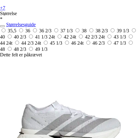
+7
Størrelse
*
Størrelsesguide
35,5
36
36 2/3
37 1/3
38
38 2/3
39 1/3
40
40 2/3
41 1/3
24t
42
24t
42 2/3
24t
43 1/3
44
24t
44 2/3
24t
45 1/3
46
24t
46 2/3
47 1/3
48
48 2/3
49 1/3
Dette felt er påkrævet