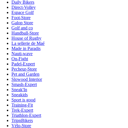
Daily Bikers
Direct-Volley
Espace Golf
Foot-Store
Galop Store
Golf and co
Handball-Store
House of Rugby
La sellerie de Maé
Made in Paradis
Nauti-wave
On-Fight
Padel-Expert
Pecheur-Store
Pet and Garden
Slowood Interior
Smash-Expert
Sneak'In
Sneakids
Sport is good
Training-Fit
Trek-Expert
Triathlon-Expert
TripnBikers
Vélo-Store