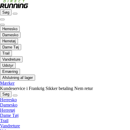
Søg
Herresko
Damesko
Herretøj
Dame Tøj
Trail
Vandreture
Udstyr
Ernæring
Afslutning af lager
Mærker
Kundeservice i Frankrig
Sikker betaling
Nem retur
Søg
Herresko
Damesko
Herretøj
Dame Tøj
Trail
Vandreture