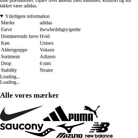
dine præstationer. Oplev hver løbetur med intensitet, komfort og stil
takket være adidas.
Yderligere information
Mærke
adidas
Farve
ftwwht/dshgry/grethr
Dominerende farve
Hvid
Køn
Unisex
Aldersgruppe
Voksen
Sortiment
Adizero
Drop
6 mm
Stability
Neutre
Loading...
Loading...
Alle vores mærker