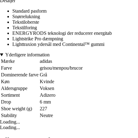
Detaljer
Standard pasform
Snørrelukning
Tekstiloberste
Tekstilforing
ENERGYRODS teknologi der reducerer energitab
Lightstrike Pro dæmpning
Lighttraxion ydersål med Continental™ gummi
Yderligere information
Mærke
adidas
Farve
grisou/menpou/brucor
Dominerende farve
Grå
Køn
Kvinde
Aldersgruppe
Voksen
Sortiment
Adizero
Drop
6 mm
Shoe weight (g)
227
Stability
Neutre
Loading...
Loading...