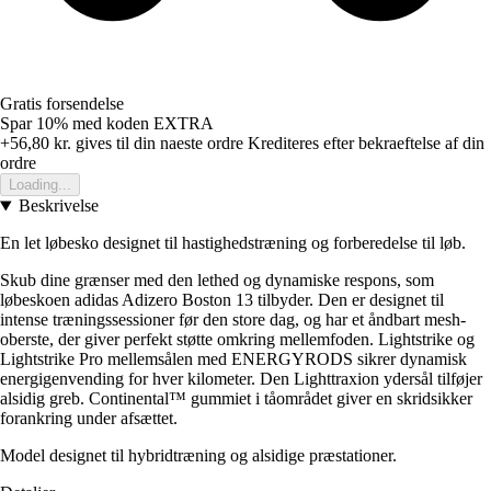
Gratis forsendelse
Spar 10%
med koden
EXTRA
+56,80 kr.
gives til din naeste ordre
Krediteres efter bekraeftelse af din
ordre
Loading...
Beskrivelse
En let løbesko designet til hastighedstræning og forberedelse til løb.
Skub dine grænser med den lethed og dynamiske respons, som
løbeskoen adidas Adizero Boston 13 tilbyder. Den er designet til
intense træningssessioner før den store dag, og har et åndbart mesh-
oberste, der giver perfekt støtte omkring mellemfoden. Lightstrike og
Lightstrike Pro mellemsålen med ENERGYRODS sikrer dynamisk
energigenvending for hver kilometer. Den Lighttraxion ydersål tilføjer
alsidig greb. Continental™ gummiet i tåområdet giver en skridsikker
forankring under afsættet.
Model designet til hybridtræning og alsidige præstationer.