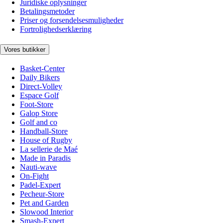
Juridiske oplysninger
Betalingsmetoder
Priser og forsendelsesmuligheder
Fortrolighedserklæring
Vores butikker
Basket-Center
Daily Bikers
Direct-Volley
Espace Golf
Foot-Store
Galop Store
Golf and co
Handball-Store
House of Rugby
La sellerie de Maé
Made in Paradis
Nauti-wave
On-Fight
Padel-Expert
Pecheur-Store
Pet and Garden
Slowood Interior
Smash-Expert