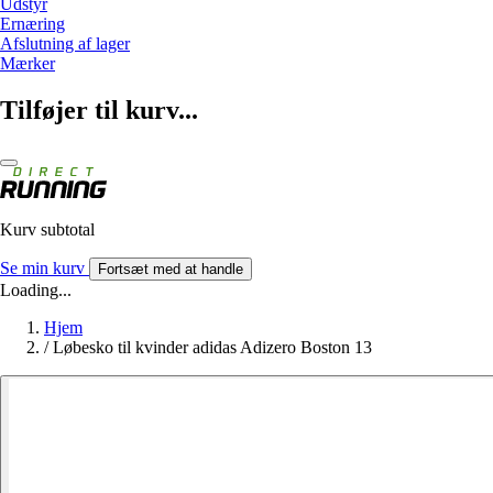
Udstyr
Ernæring
Afslutning af lager
Mærker
Tilføjer til kurv...
Kurv subtotal
Se min kurv
Fortsæt med at handle
Loading...
Hjem
/
Løbesko til kvinder adidas Adizero Boston 13