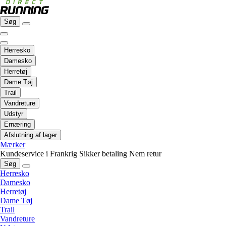
Søg
Herresko
Damesko
Herretøj
Dame Tøj
Trail
Vandreture
Udstyr
Ernæring
Afslutning af lager
Mærker
Kundeservice i Frankrig
Sikker betaling
Nem retur
Søg
Herresko
Damesko
Herretøj
Dame Tøj
Trail
Vandreture