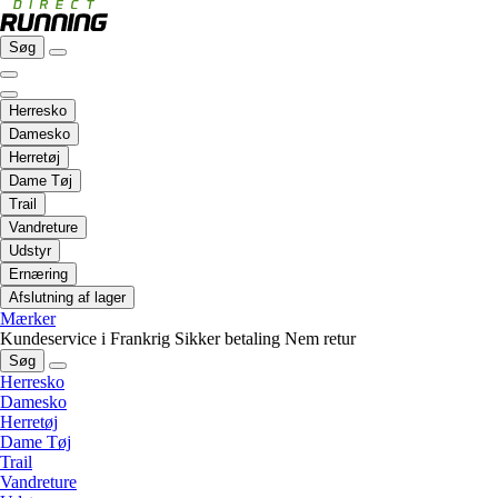
Søg
Herresko
Damesko
Herretøj
Dame Tøj
Trail
Vandreture
Udstyr
Ernæring
Afslutning af lager
Mærker
Kundeservice i Frankrig
Sikker betaling
Nem retur
Søg
Herresko
Damesko
Herretøj
Dame Tøj
Trail
Vandreture