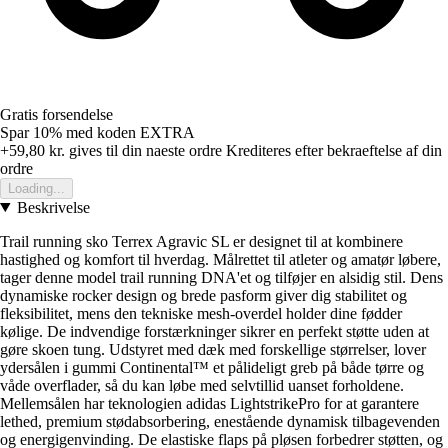
Gratis forsendelse
Spar 10%
med koden
EXTRA
+59,80 kr.
gives til din naeste ordre
Krediteres efter bekraeftelse af din
ordre
Loading...
Beskrivelse
Trail running sko Terrex Agravic SL er designet til at kombinere
hastighed og komfort til hverdag. Målrettet til atleter og amatør løbere,
tager denne model trail running DNA'et og tilføjer en alsidig stil. Dens
dynamiske rocker design og brede pasform giver dig stabilitet og
fleksibilitet, mens den tekniske mesh-overdel holder dine fødder
kølige. De indvendige forstærkninger sikrer en perfekt støtte uden at
gøre skoen tung. Udstyret med dæk med forskellige størrelser, lover
ydersålen i gummi Continental™ et pålideligt greb på både tørre og
våde overflader, så du kan løbe med selvtillid uanset forholdene.
Mellemsålen har teknologien adidas LightstrikePro for at garantere
lethed, premium stødabsorbering, enestående dynamisk tilbagevenden
og energigenvinding. De elastiske flaps på pløsen forbedrer støtten, og