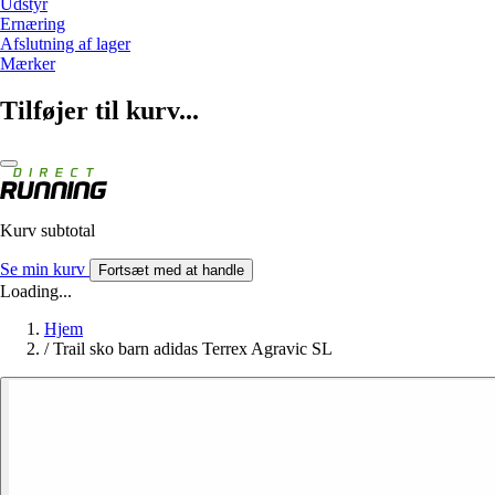
Udstyr
Ernæring
Afslutning af lager
Mærker
Tilføjer til kurv...
Kurv subtotal
Se min kurv
Fortsæt med at handle
Loading...
Hjem
/
Trail sko barn adidas Terrex Agravic SL