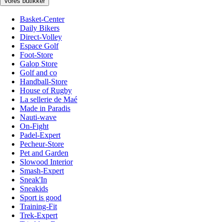
Vores butikker
Basket-Center
Daily Bikers
Direct-Volley
Espace Golf
Foot-Store
Galop Store
Golf and co
Handball-Store
House of Rugby
La sellerie de Maé
Made in Paradis
Nauti-wave
On-Fight
Padel-Expert
Pecheur-Store
Pet and Garden
Slowood Interior
Smash-Expert
Sneak'In
Sneakids
Sport is good
Training-Fit
Trek-Expert