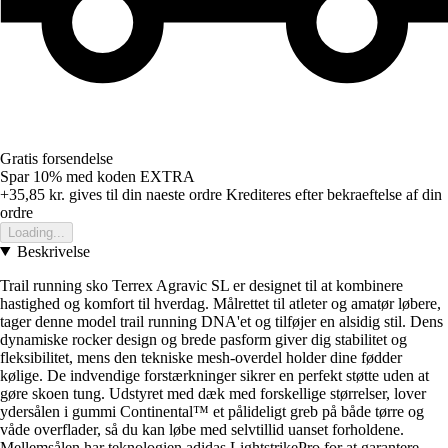
Gratis forsendelse
Spar 10%
med koden
EXTRA
+35,85 kr.
gives til din naeste ordre
Krediteres efter bekraeftelse af din
ordre
Loading...
Beskrivelse
Trail running sko Terrex Agravic SL er designet til at kombinere
hastighed og komfort til hverdag. Målrettet til atleter og amatør løbere,
tager denne model trail running DNA'et og tilføjer en alsidig stil. Dens
dynamiske rocker design og brede pasform giver dig stabilitet og
fleksibilitet, mens den tekniske mesh-overdel holder dine fødder
kølige. De indvendige forstærkninger sikrer en perfekt støtte uden at
gøre skoen tung. Udstyret med dæk med forskellige størrelser, lover
ydersålen i gummi Continental™ et pålideligt greb på både tørre og
våde overflader, så du kan løbe med selvtillid uanset forholdene.
Mellemsålen har teknologien adidas LightstrikePro for at garantere