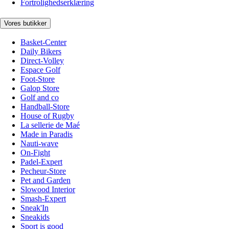
Fortrolighedserklæring
Vores butikker
Basket-Center
Daily Bikers
Direct-Volley
Espace Golf
Foot-Store
Galop Store
Golf and co
Handball-Store
House of Rugby
La sellerie de Maé
Made in Paradis
Nauti-wave
On-Fight
Padel-Expert
Pecheur-Store
Pet and Garden
Slowood Interior
Smash-Expert
Sneak'In
Sneakids
Sport is good