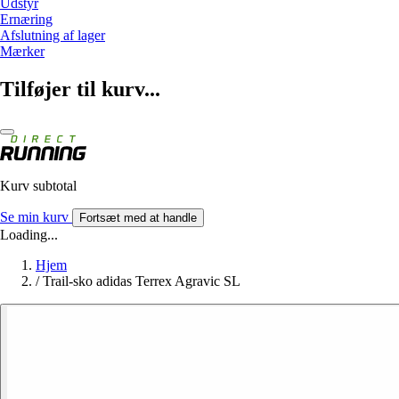
Udstyr
Ernæring
Afslutning af lager
Mærker
Tilføjer til kurv...
Kurv subtotal
Se min kurv
Fortsæt med at handle
Loading...
Hjem
/
Trail-sko adidas Terrex Agravic SL