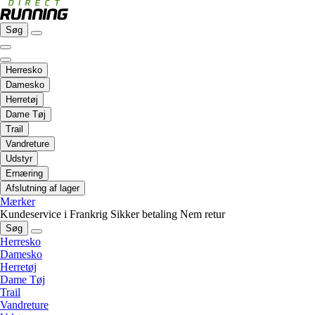
Søg
Herresko
Damesko
Herretøj
Dame Tøj
Trail
Vandreture
Udstyr
Ernæring
Afslutning af lager
Mærker
Kundeservice i Frankrig
Sikker betaling
Nem retur
Søg
Herresko
Damesko
Herretøj
Dame Tøj
Trail
Vandreture