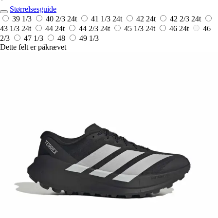
*
Størrelsesguide
39 1/3
40 2/3
24t
41 1/3
24t
42
24t
42 2/3
24t
43 1/3
24t
44
24t
44 2/3
24t
45 1/3
24t
46
24t
46
2/3
47 1/3
48
49 1/3
Dette felt er påkrævet