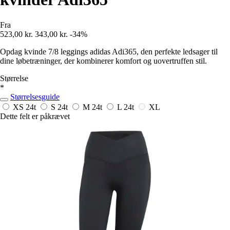
Fra
523,00 kr.
343,00 kr.
-34%
Opdag kvinde 7/8 leggings adidas Adi365, den perfekte ledsager til
dine løbetræninger, der kombinerer komfort og uovertruffen stil.
Størrelse
*
Størrelsesguide
XS
24t
S
24t
M
24t
L
24t
XL
Dette felt er påkrævet