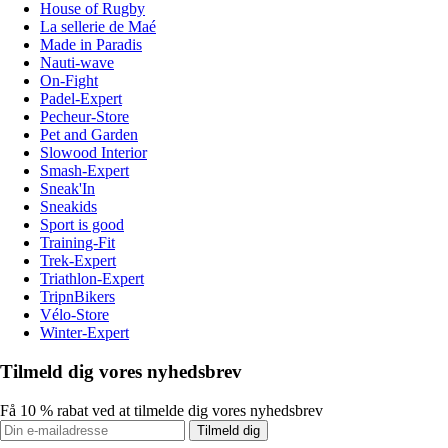
House of Rugby
La sellerie de Maé
Made in Paradis
Nauti-wave
On-Fight
Padel-Expert
Pecheur-Store
Pet and Garden
Slowood Interior
Smash-Expert
Sneak'In
Sneakids
Sport is good
Training-Fit
Trek-Expert
Triathlon-Expert
TripnBikers
Vélo-Store
Winter-Expert
Tilmeld dig vores nyhedsbrev
Få 10 % rabat ved at tilmelde dig vores nyhedsbrev
Tilmeld dig