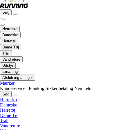
Søg
Herresko
Damesko
Herretøj
Dame Tøj
Trail
Vandreture
Udstyr
Ernæring
Afslutning af lager
Mærker
Kundeservice i Frankrig
Sikker betaling
Nem retur
Søg
Herresko
Damesko
Herretøj
Dame Tøj
Trail
Vandreture