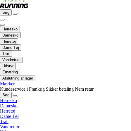
Søg
Herresko
Damesko
Herretøj
Dame Tøj
Trail
Vandreture
Udstyr
Ernæring
Afslutning af lager
Mærker
Kundeservice i Frankrig
Sikker betaling
Nem retur
Søg
Herresko
Damesko
Herretøj
Dame Tøj
Trail
Vandreture