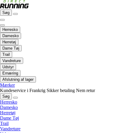
Søg
Herresko
Damesko
Herretøj
Dame Tøj
Trail
Vandreture
Udstyr
Ernæring
Afslutning af lager
Mærker
Kundeservice i Frankrig
Sikker betaling
Nem retur
Søg
Herresko
Damesko
Herretøj
Dame Tøj
Trail
Vandreture