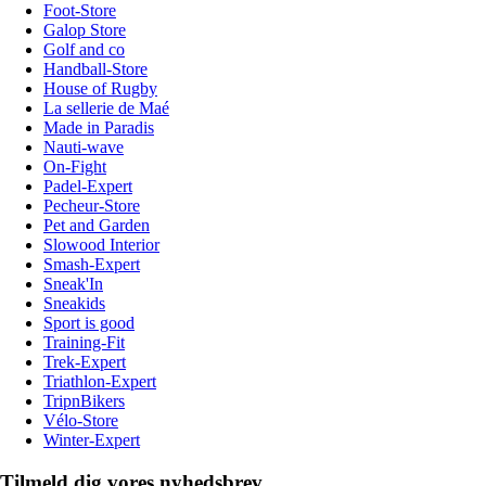
Foot-Store
Galop Store
Golf and co
Handball-Store
House of Rugby
La sellerie de Maé
Made in Paradis
Nauti-wave
On-Fight
Padel-Expert
Pecheur-Store
Pet and Garden
Slowood Interior
Smash-Expert
Sneak'In
Sneakids
Sport is good
Training-Fit
Trek-Expert
Triathlon-Expert
TripnBikers
Vélo-Store
Winter-Expert
Tilmeld dig vores nyhedsbrev