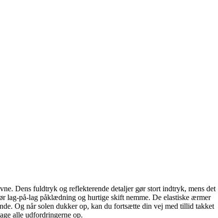
ne. Dens fuldtryk og reflekterende detaljer gør stort indtryk, mens det
 gør lag-på-lag påklædning og hurtige skift nemme. De elastiske ærmer
nde. Og når solen dukker op, kan du fortsætte din vej med tillid takket
tage alle udfordringerne op.