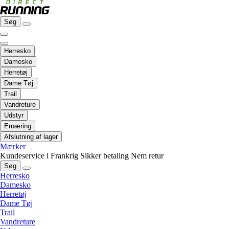
Søg
Herresko
Damesko
Herretøj
Dame Tøj
Trail
Vandreture
Udstyr
Ernæring
Afslutning af lager
Mærker
Kundeservice i Frankrig
Sikker betaling
Nem retur
Søg
Herresko
Damesko
Herretøj
Dame Tøj
Trail
Vandreture