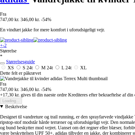
Fra
747,00 kr.
346,00 kr.
-54%
En vindtæt jakke for mere komfort i uforudsigeligt vejr.
+-2
Størrelse
*
Størrelsesguide
XS
S
24t
M
24t
L
24t
XL
Dette felt er påkrævet
Fra
747,00 kr.
346,00 kr.
-54%
+17,30 kr.
gives til din naeste ordre
Krediteres efter bekraeftelse af din
Loading...
Beskrivelse
Designet til vandreture og trail running, er den sprayfarvede vindjakke
ripstop-stof modstår hårde terræner og uforudsigeligt vejr. Den normal
og bund beskytter mod vejret. Uanset om det regner eller blæser, forbli
være beskyttelsen UPF 50+. adidas tilbyder en jakke, der kombinerer sti