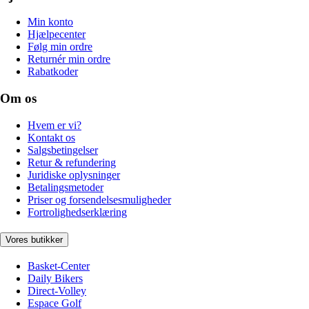
Min konto
Hjælpecenter
Følg min ordre
Returnér min ordre
Rabatkoder
Om os
Hvem er vi?
Kontakt os
Salgsbetingelser
Retur & refundering
Juridiske oplysninger
Betalingsmetoder
Priser og forsendelsesmuligheder
Fortrolighedserklæring
Vores butikker
Basket-Center
Daily Bikers
Direct-Volley
Espace Golf