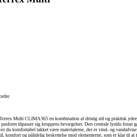
 ordre
 Terrex Multi CLIMA365 en kombination af dristig stil og praktisk ydeev
e pasform tilpasser sig kroppens bevægelser. Den centrale lynlås foran
ver du komfortabel takket være materialerne, der er vind- og vandafvise
l, komfort og pålidelig beskyttelse mod elementerne, som er klar til at 