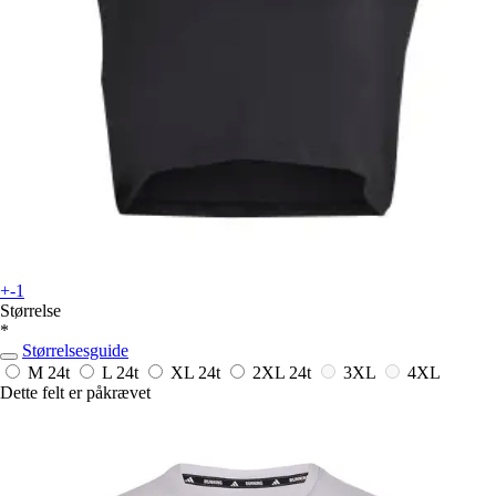
+-1
Størrelse
*
Størrelsesguide
M
24t
L
24t
XL
24t
2XL
24t
3XL
4XL
Dette felt er påkrævet