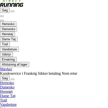
Søg
Herresko
Damesko
Herretøj
Dame Tøj
Trail
Vandreture
Udstyr
Ernæring
Afslutning af lager
Mærker
Kundeservice i Frankrig
Sikker betaling
Nem retur
Søg
Herresko
Damesko
Herretøj
Dame Tøj
Trail
Vandreture