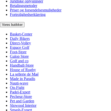
Juridiske oplysninger
Betalingsmetoder
Priser og forsendelsesmuligheder
Fortrolighedserklæring
Vores butikker
Basket-Center
Daily Bikers
Direct-Volley
Espace Golf
Foot-Store
Galop Store
Golf and co
Handball-Store
House of Rugby
La sellerie de Maé
Made in Paradis
Nauti-wave
On-Fight
Padel-Expert
Pecheur-Store
Pet and Garden
Slowood Interior
Smash-Expert