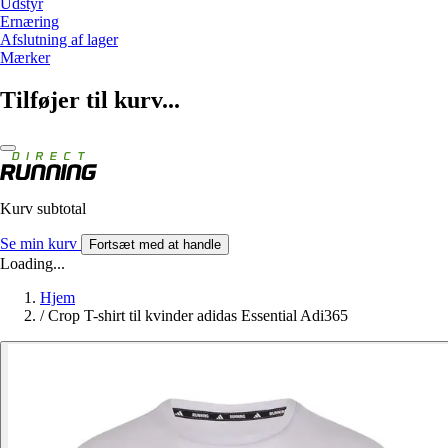
Udstyr
Ernæring
Afslutning af lager
Mærker
Tilføjer til kurv...
Kurv subtotal
Se min kurv
Fortsæt med at handle
Loading...
Hjem
/
Crop T-shirt til kvinder adidas Essential Adi365