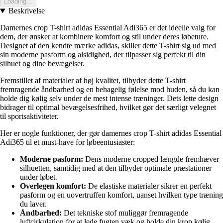
Loading...
Beskrivelse
Damernes crop T-shirt adidas Essential Adi365 er det ideelle valg for
dem, der ønsker at kombinere komfort og stil under deres løbeture.
Designet af den kendte mærke adidas, skiller dette T-shirt sig ud med
sin moderne pasform og alsidighed, der tilpasser sig perfekt til din
silhuet og dine bevægelser.
Fremstillet af materialer af høj kvalitet, tilbyder dette T-shirt
fremragende åndbarhed og en behagelig følelse mod huden, så du kan
holde dig kølig selv under de mest intense træninger. Dets lette design
bidrager til optimal bevægelsesfrihed, hvilket gør det særligt velegnet
til sportsaktiviteter.
Her er nogle funktioner, der gør damernes crop T-shirt adidas Essential
Adi365 til et must-have for løbeentusiaster:
Moderne pasform:
Dens moderne cropped længde fremhæver
silhuetten, samtidig med at den tilbyder optimale præstationer
under løbet.
Overlegen komfort:
De elastiske materialer sikrer en perfekt
pasform og en uovertruffen komfort, uanset hvilken type træning
du laver.
Åndbarhed:
Det tekniske stof muliggør fremragende
luftcirkulation for at lede fugten væk og holde din krop kølig.