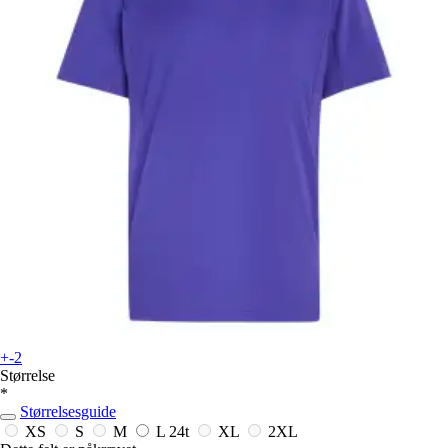
+-2
Størrelse
*
Størrelsesguide
XS
S
M
L
24t
XL
2XL