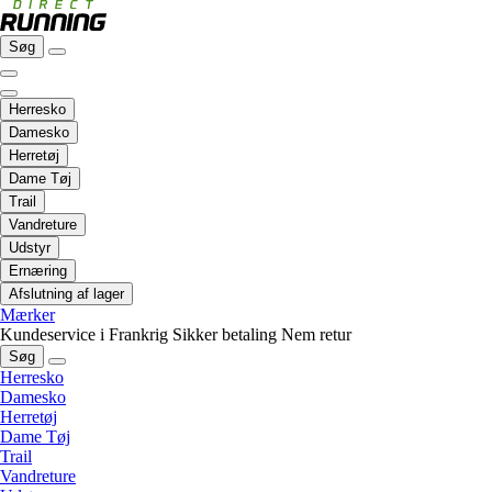
Søg
Herresko
Damesko
Herretøj
Dame Tøj
Trail
Vandreture
Udstyr
Ernæring
Afslutning af lager
Mærker
Kundeservice i Frankrig
Sikker betaling
Nem retur
Søg
Herresko
Damesko
Herretøj
Dame Tøj
Trail
Vandreture