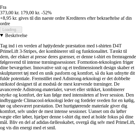
Fra
373,00 kr.
179,00 kr.
-52%
+8,95 kr.
gives til din naeste ordre
Krediteres efter bekraeftelse af din
ordre
Loading...
Beskrivelse
Tag ind i en verden af højtydende præstation med t-shirten D4T
PrimeLift 3-Stripes, der kombinerer stil og funktionalitet. Tænkt til
dem, der elsker at presse deres grænser, er denne t-shirt en fremragende
følgesvend til intense træningssessioner. Formotion-teknologien frigør
dine bevægelser. Innovative snit og et tredimensionelt design skaber et
skulptureret tøj med en unik pasform og komfort, så du kan udnytte dit
fulde potentiale. Fremstillet med Adistrong-teknologi er det dobbelte
strikstof designet til at modstå de mest krævende træninger. De
avancerede Adistrong-materialer, vævet eller strikket, kombinerer
styrke og komfort, der kan følge med intensiteten af hver session. Den
indbyggede Climacool-teknologi leder og fordeler sveden for en kølig,
tør og ubesværet præstation. Det hurtigtørrende materiale giver dig
komfort, selv under de mest intense sessioner. Uanset om du løfter
vægte eller løber, hjælper denne t-shirt dig med at holde fokus på dine
mål. Bliv en del af adidas-fællesskabet, overgå dig selv med PrimeLift,
og vis din energi med et smil.