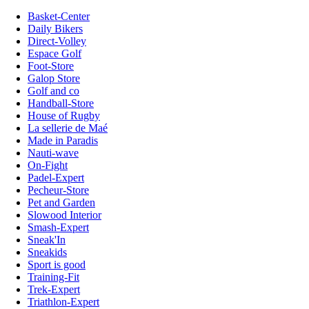
Basket-Center
Daily Bikers
Direct-Volley
Espace Golf
Foot-Store
Galop Store
Golf and co
Handball-Store
House of Rugby
La sellerie de Maé
Made in Paradis
Nauti-wave
On-Fight
Padel-Expert
Pecheur-Store
Pet and Garden
Slowood Interior
Smash-Expert
Sneak'In
Sneakids
Sport is good
Training-Fit
Trek-Expert
Triathlon-Expert