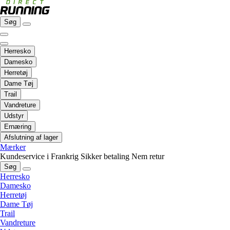
Søg
Herresko
Damesko
Herretøj
Dame Tøj
Trail
Vandreture
Udstyr
Ernæring
Afslutning af lager
Mærker
Kundeservice i Frankrig
Sikker betaling
Nem retur
Søg
Herresko
Damesko
Herretøj
Dame Tøj
Trail
Vandreture