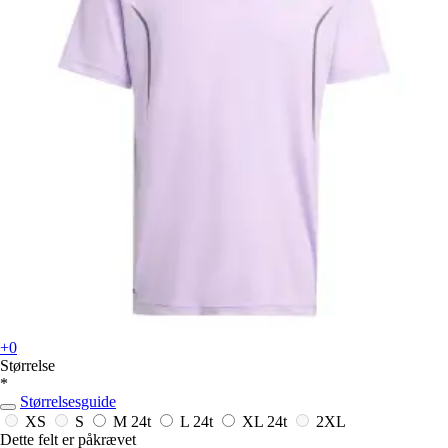
+0
Størrelse
*
Størrelsesguide
XS
S
M
24t
L
24t
XL
24t
2XL
Dette felt er påkrævet