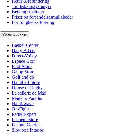
Retur & refundering
Juridiske oplysninger
Betalingsmetoder
Priser og forsendelsesmuligheder
Fortrolighedserklæring
Vores butikker
Basket-Center
Daily Bikers
Direct-Volley
Espace Golf
Foot-Store
Galop Store
Golf and co
Handball-Store
House of Rugby
La sellerie de Maé
Made in Paradis
Nauti-wave
On-Fight
Padel-Expert
Pecheur-Store
Pet and Garden
Slowood Interior