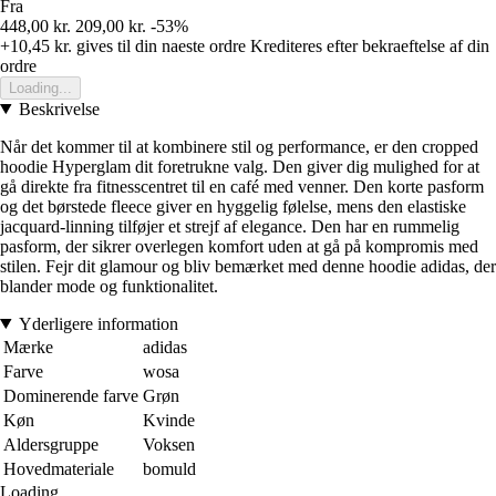
Fra
448,00 kr.
209,00 kr.
-53%
+10,45 kr.
gives til din naeste ordre
Krediteres efter bekraeftelse af din
ordre
Loading...
Beskrivelse
Når det kommer til at kombinere stil og performance, er den cropped
hoodie Hyperglam dit foretrukne valg. Den giver dig mulighed for at
gå direkte fra fitnesscentret til en café med venner. Den korte pasform
og det børstede fleece giver en hyggelig følelse, mens den elastiske
jacquard-linning tilføjer et strejf af elegance. Den har en rummelig
pasform, der sikrer overlegen komfort uden at gå på kompromis med
stilen. Fejr dit glamour og bliv bemærket med denne hoodie adidas, der
blander mode og funktionalitet.
Yderligere information
Mærke
adidas
Farve
wosa
Dominerende farve
Grøn
Køn
Kvinde
Aldersgruppe
Voksen
Hovedmateriale
bomuld
Loading...