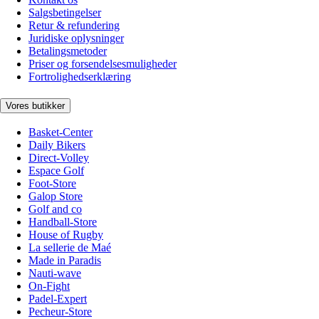
Salgsbetingelser
Retur & refundering
Juridiske oplysninger
Betalingsmetoder
Priser og forsendelsesmuligheder
Fortrolighedserklæring
Vores butikker
Basket-Center
Daily Bikers
Direct-Volley
Espace Golf
Foot-Store
Galop Store
Golf and co
Handball-Store
House of Rugby
La sellerie de Maé
Made in Paradis
Nauti-wave
On-Fight
Padel-Expert
Pecheur-Store