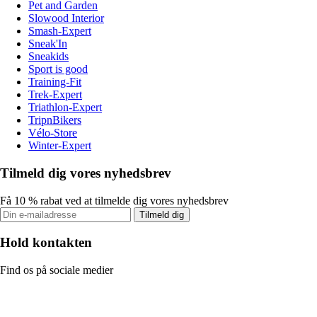
Pet and Garden
Slowood Interior
Smash-Expert
Sneak'In
Sneakids
Sport is good
Training-Fit
Trek-Expert
Triathlon-Expert
TripnBikers
Vélo-Store
Winter-Expert
Tilmeld dig vores nyhedsbrev
Få 10 % rabat ved at tilmelde dig vores nyhedsbrev
Tilmeld dig
Hold kontakten
Find os på sociale medier