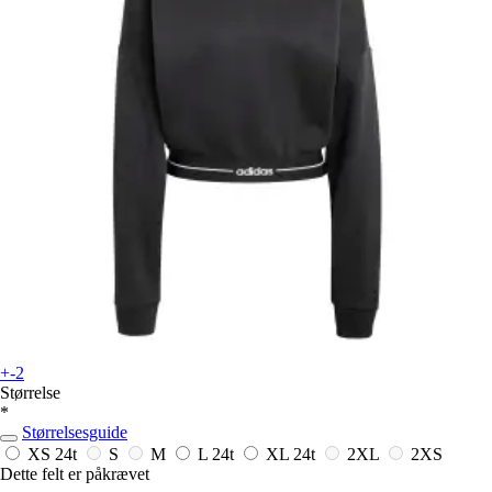
+-2
Størrelse
*
Størrelsesguide
XS
24t
S
M
L
24t
XL
24t
2XL
2XS
Dette felt er påkrævet