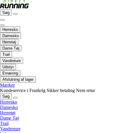
Søg
Herresko
Damesko
Herretøj
Dame Tøj
Trail
Vandreture
Udstyr
Ernæring
Afslutning af lager
Mærker
Kundeservice i Frankrig
Sikker betaling
Nem retur
Søg
Herresko
Damesko
Herretøj
Dame Tøj
Trail
Vandreture