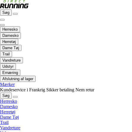
Søg
Herresko
Damesko
Herretøj
Dame Tøj
Trail
Vandreture
Udstyr
Ernæring
Afslutning af lager
Mærker
Kundeservice i Frankrig
Sikker betaling
Nem retur
Søg
Herresko
Damesko
Herretøj
Dame Tøj
Trail
Vandreture