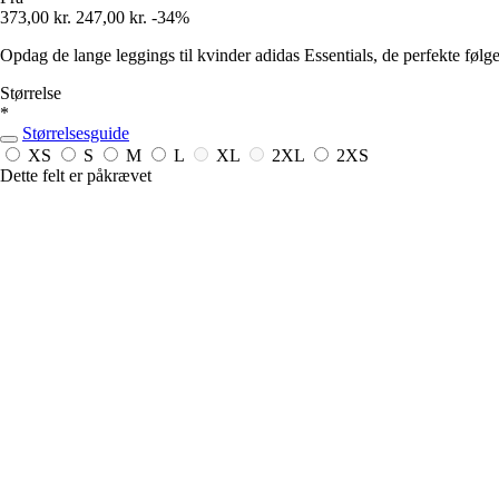
373,00 kr.
247,00 kr.
-34%
Opdag de lange leggings til kvinder adidas Essentials, de perfekte føl
Størrelse
*
Størrelsesguide
XS
S
M
L
XL
2XL
2XS
Dette felt er påkrævet