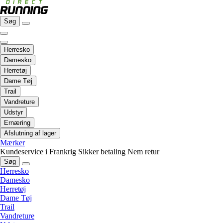
Søg
Herresko
Damesko
Herretøj
Dame Tøj
Trail
Vandreture
Udstyr
Ernæring
Afslutning af lager
Mærker
Kundeservice i Frankrig
Sikker betaling
Nem retur
Søg
Herresko
Damesko
Herretøj
Dame Tøj
Trail
Vandreture