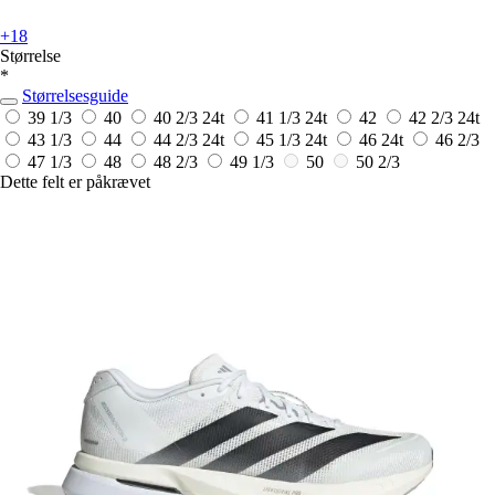
+18
Størrelse
*
Størrelsesguide
39 1/3
40
40 2/3
24t
41 1/3
24t
42
42 2/3
24t
43 1/3
44
44 2/3
24t
45 1/3
24t
46
24t
46 2/3
47 1/3
48
48 2/3
49 1/3
50
50 2/3
Dette felt er påkrævet