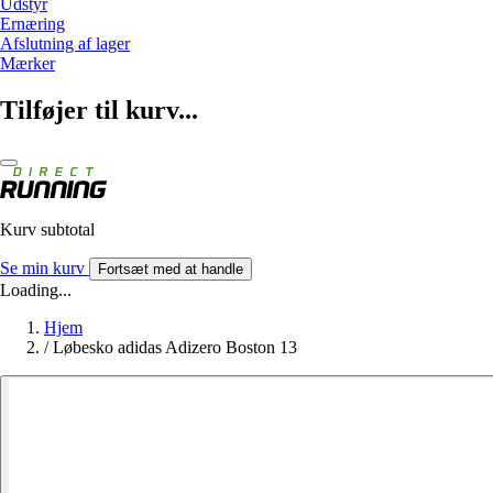
Udstyr
Ernæring
Afslutning af lager
Mærker
Tilføjer til kurv...
Kurv subtotal
Se min kurv
Fortsæt med at handle
Loading...
Hjem
/
Løbesko adidas Adizero Boston 13