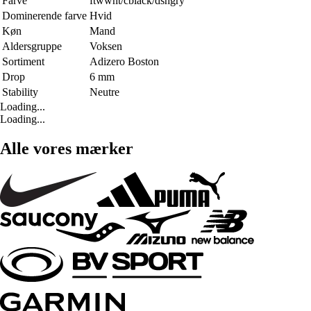
Farve
ftwwht/cblack/dshgry
Dominerende farve
Hvid
Køn
Mand
Aldersgruppe
Voksen
Sortiment
Adizero Boston
Drop
6 mm
Stability
Neutre
Loading...
Loading...
Alle vores mærker