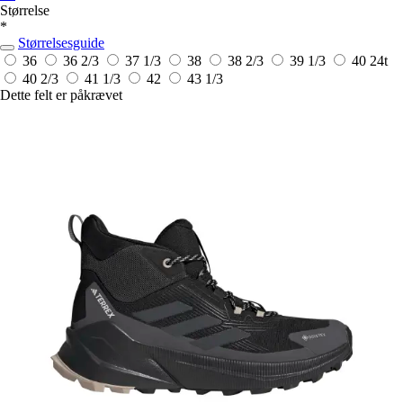
Størrelse
*
Størrelsesguide
36
36 2/3
37 1/3
38
38 2/3
39 1/3
40
24t
40 2/3
41 1/3
42
43 1/3
Dette felt er påkrævet