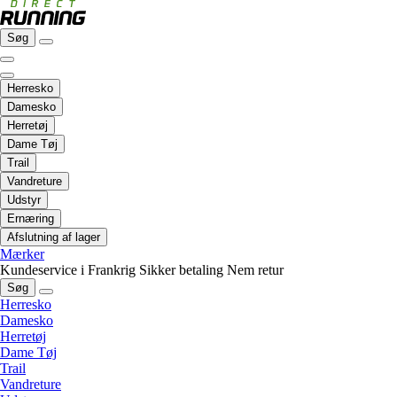
Søg
Herresko
Damesko
Herretøj
Dame Tøj
Trail
Vandreture
Udstyr
Ernæring
Afslutning af lager
Mærker
Kundeservice i Frankrig
Sikker betaling
Nem retur
Søg
Herresko
Damesko
Herretøj
Dame Tøj
Trail
Vandreture