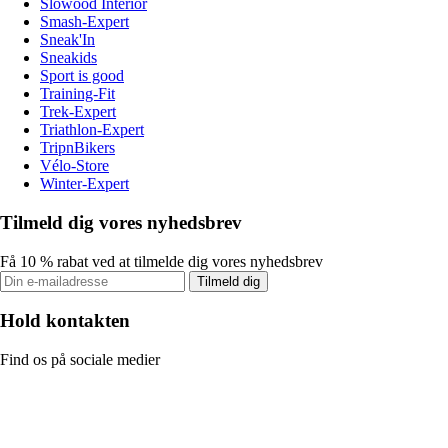
Slowood Interior
Smash-Expert
Sneak'In
Sneakids
Sport is good
Training-Fit
Trek-Expert
Triathlon-Expert
TripnBikers
Vélo-Store
Winter-Expert
Tilmeld dig vores nyhedsbrev
Få 10 % rabat ved at tilmelde dig vores nyhedsbrev
Tilmeld dig
Hold kontakten
Find os på sociale medier