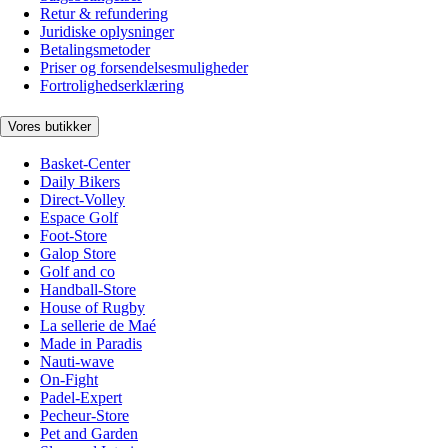
Retur & refundering
Juridiske oplysninger
Betalingsmetoder
Priser og forsendelsesmuligheder
Fortrolighedserklæring
Vores butikker
Basket-Center
Daily Bikers
Direct-Volley
Espace Golf
Foot-Store
Galop Store
Golf and co
Handball-Store
House of Rugby
La sellerie de Maé
Made in Paradis
Nauti-wave
On-Fight
Padel-Expert
Pecheur-Store
Pet and Garden