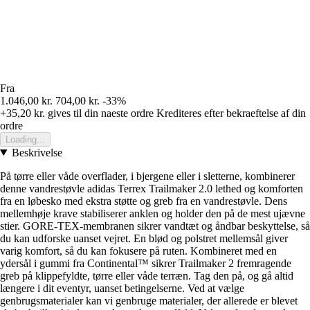
Fra
1.046,00 kr.
704,00 kr.
-33%
+35,20 kr.
gives til din naeste ordre
Krediteres efter bekraeftelse af din
ordre
Loading...
Beskrivelse
På tørre eller våde overflader, i bjergene eller i sletterne, kombinerer
denne vandrestøvle adidas Terrex Trailmaker 2.0 lethed og komforten
fra en løbesko med ekstra støtte og greb fra en vandrestøvle. Dens
mellemhøje krave stabiliserer anklen og holder den på de mest ujævne
stier. GORE-TEX-membranen sikrer vandtæt og åndbar beskyttelse, så
du kan udforske uanset vejret. En blød og polstret mellemsål giver
varig komfort, så du kan fokusere på ruten. Kombineret med en
ydersål i gummi fra Continental™ sikrer Trailmaker 2 fremragende
greb på klippefyldte, tørre eller våde terræn. Tag den på, og gå altid
længere i dit eventyr, uanset betingelserne. Ved at vælge
genbrugsmaterialer kan vi genbruge materialer, der allerede er blevet